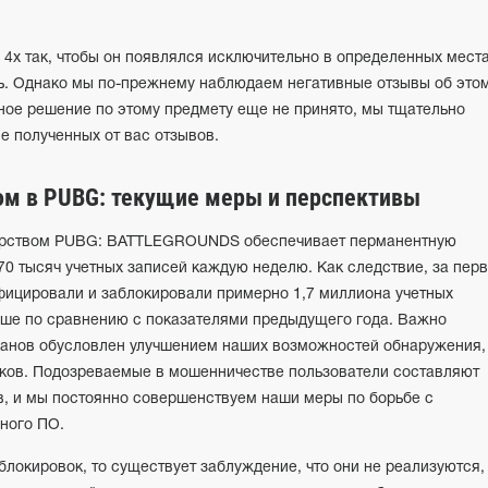
4x так, чтобы он появлялся исключительно в определенных места
ть. Однако мы по-прежнему наблюдаем негативные отзывы об это
ное решение по этому предмету еще не принято, мы тщательно
е полученных от вас отзывов.
ом в PUBG: текущие меры и перспективы
терством PUBG: BATTLEGROUNDS обеспечивает перманентную
70 тысяч учетных записей каждую неделю. Как следствие, за пер
фицировали и заблокировали примерно 1,7 миллиона учетных
льше по сравнению с показателями предыдущего года. Важно
 банов обусловлен улучшением наших возможностей обнаружения,
ков. Подозреваемые в мошенничестве пользователи составляют
в, и мы постоянно совершенствуем наши меры по борьбе с
ного ПО.
блокировок, то существует заблуждение, что они не реализуются,