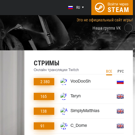
Войти через
RU
STEAM
Это не официальный сайт игры!
Наша группа VK
СТРИМЫ
Онлайн трансляции Twitch
ВСЕ
РУС
2 380
VooDooSh
165
Taryn
138
SimplyMatthias
91
C_Dome