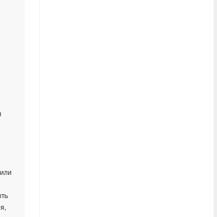
я
 или
ыть
я,