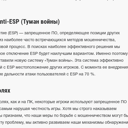
nti-ESP (Туман войны)
тие (ESP) — запрещенное ПО, определяющее позиции других
 из наиболее часто встречающихся методов мошенничества,
вой процесс. В поисках наиболее эффективного решения мы
лное отключение ESP будет наилучшим вариантом. Именно поэтому
тавили новую систему «Туман войны». Эта система эффективно
й с ESP местоположение других игроков. С момента ее внедрени
 дальности атаки пользователей с ESP на 70 %.
олях
олях, как и на ПК, некоторые игроки используют запрещенное ПО
 самым нарушая честность игры. Хотя мы строго наказываем
ы признаем, что наши меры по борьбе с мошенничеством могут б
эту проблему, мы активно развиваем наши механизмы обнаружени