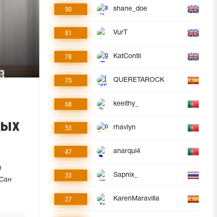
90
shane_doe
81
VurT
78
KatContii
75
QUERETAROCK
68
keeithy_
ных
53
rhavlyn
47
anarqui4
м
33
Sapnix_
 Сан
27
KarenMaravilla