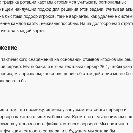
е графика ротации карт мы стремимся учитывать региональные
о ищем наилучший подход для решения этой задачи. Учитывая акц
быстрый подбор игроков, такие варианты, как удаление систе
жение каждой карты, нежизнеспособны. Наша долгосрочная страт
ачества каждой карты.
яжение
 тактического снаряжения на основании отзывов игроков мы реш
ной сервер. Мы добавили его на тестовый сервер 26.1, чтобы узна
лению, мы признаем, что оповещение об этом действии могло быт
 следовало бы.
е о том, что промежуток между запуском тестового сервера и
ервера кажется слишком большим. Кроме того, мы понимаем ва
размера установочного файла тестового сервера. Мы постоянно
и функции тестового сервера, и в будущем мы хотели бы