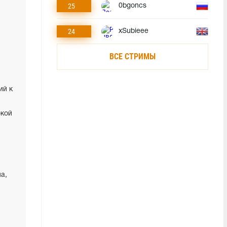
25
0bgoncs
24
xSubieee
ВСЕ СТРИМЫ
ий к
окой
а,
й