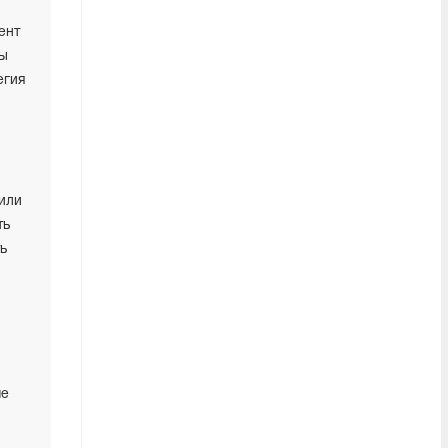
ент
мы
егия
или
ть
ь
ше