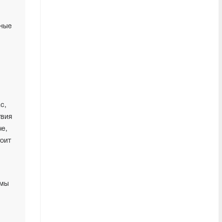
тные
с,
твия
че,
оит
 мы