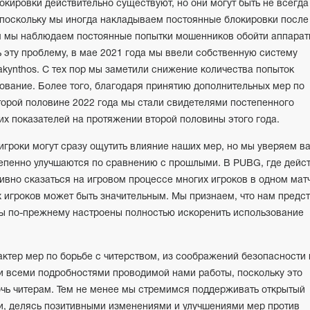
локировки действительно существуют, но они могут быть не всегда
 поскольку мы иногда накладываем постоянные блокировки после
м мы наблюдаем постоянные попытки мошенников обойти аппара
 эту проблему, в мае 2021 года мы ввели собственную систему
kynthos. С тех пор мы заметили снижение количества попыток
ование. Более того, благодаря принятию дополнительных мер по
торой половине 2022 года мы стали свидетелями постепенного
х показателей на протяжении второй половины этого года.
игроки могут сразу ощутить влияние наших мер, но мы уверяем ва
тепенно улучшаются по сравнению с прошлыми. В PUBG, где дейс
тивно сказаться на игровом процессе многих игроков в одном мат
 игроков может быть значительным. Мы признаем, что нам предст
мы по-прежнему настроены полностью искоренить использование
актер мер по борьбе с читерством, из соображений безопасности
и всеми подробностями проводимой нами работы, поскольку это
чь читерам. Тем не менее мы стремимся поддерживать открытый
и, делясь позитивными изменениями и улучшениями мер против