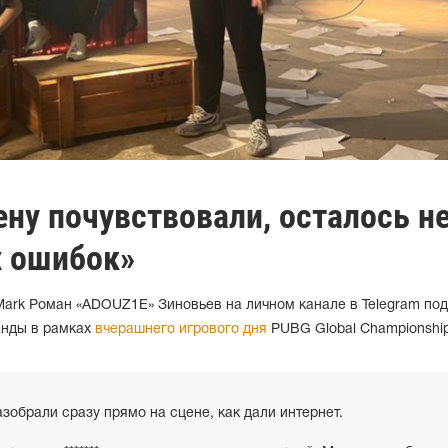
ну почувствовали, осталось н
х ошибок»
Mark Роман «ADOUZ1E» Зиновьев на личном канале в Telegram по
анды в рамках
вчерашнего игрового дня
PUBG Global Championship
азобрали сразу прямо на сцене, как дали интернет.