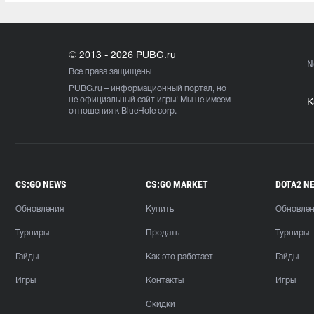
© 2013 - 2026 PUBG.ru
N
Все права защищены
PUBG.ru
– информационный портал, но
не официальный сайт игры! Мы не имеем
К
отношения к BlueHole corp.
CS:GO NEWS
CS:GO MARKET
DOTA2 N
Обновления
Купить
Обновле
Турниры
Продать
Турниры
Гайды
Как это работает
Гайды
Игры
Контакты
Игры
Скидки