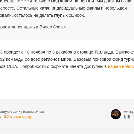
ировал, п*******я только с мид колом на первой. Мы должны были
Эвересте. Остальные катки индивидуальные файлы и небольшой
овали, осталось не делать глупых ошибок.
араемся попадать в Винер брекет
3 пройдет с 18 ноября по 3 декабря в столице Таиланда, Бангкоке
 32 команды со всех регионов мира. Базовый призовой фонд турн
ров США. Подробности о формате ивента доступны в
нашей новос
Авто
евную оценку новостей вы
k1ll
е
+0.2 в свою карму