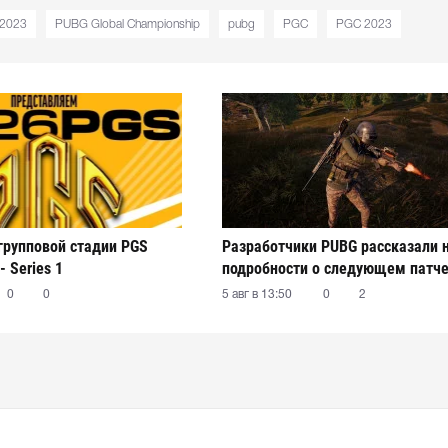
 2023
PUBG Global Championship
pubg
PGC
PGC 2023
 групповой стадии PGS
Разработчики PUBG рассказали 
- Series 1
подробности о следующем патч
0
0
5 авг в 13:50
0
2