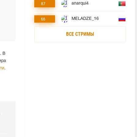
87
anarqui4
66
MELADZE_16
ВСЕ СТРИМЫ
. В
ира
ти
.
р