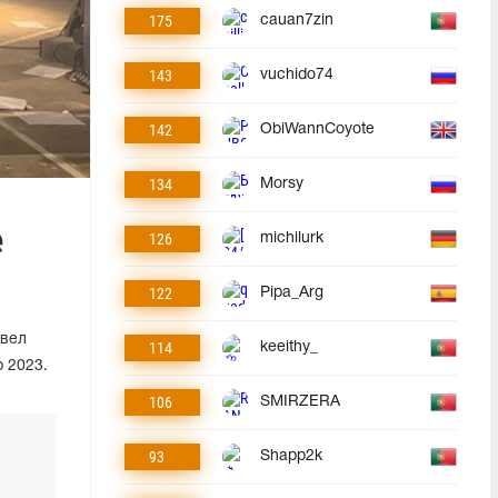
175
cauan7zin
143
vuchido74
142
ObiWannCoyote
134
Morsy
е
126
michilurk
122
Pipa_Arg
двел
114
keeithy_
 2023.
106
SMIRZERA
93
Shapp2k