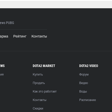
ews PUBG
арма
Рейтинг
Контакты
EWS
DOTA2 MARKET
DOTA2 VIDEO
ния
Купить
Форум
Продать
Видео
Как это работает
Воды
Контакты
Расписание
Скидки