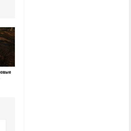
новые
е