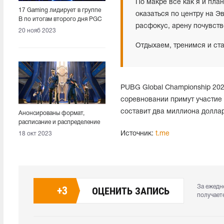
По макре все как я и план
17 Gaming лидирует в группе
оказаться по центру на 
B по итогам второго дня PGC
расфокус, арену почувств
2023
20 нояб 2023
Отдыхаем, тренимся и ст
PUBG Global Championship 202
соревновании примут участие
составит два миллиона долла
Анонсированы формат,
расписание и распределение
призового фонда PGC 2023
Источник:
t.me
18 окт 2023
За ежедн
+
3
ОЦЕНИТЬ ЗАПИСЬ
получает