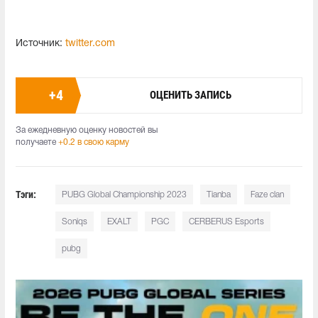
Источник:
twitter.com
+
4
ОЦЕНИТЬ ЗАПИСЬ
За ежедневную оценку новостей вы
получаете
+0.2 в свою карму
Тэги:
PUBG Global Championship 2023
Tianba
Faze clan
Soniqs
EXALT
PGC
CERBERUS Esports
pubg