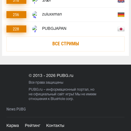
316
القأئد
256
zuluxxman
228
PUBGJAPAN
ВСЕ СТРИМЫ
© 2013 - 2026 PUBG.ru
Все права защищены
PUBG.ru
– информационный портал, но
не официальный сайт игры! Мы не имеем
отношения к BlueHole corp.
News PUBG
Карма
Рейтинг
Контакты