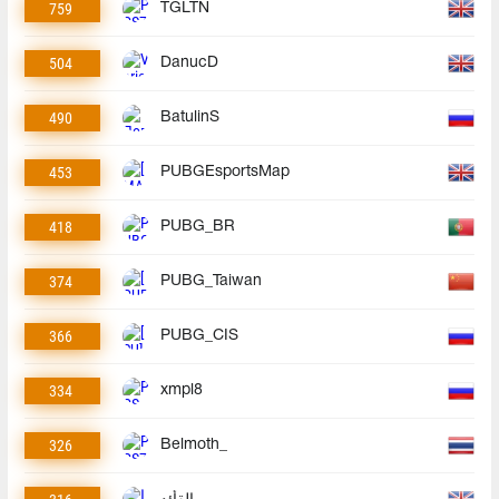
759
TGLTN
504
DanucD
490
BatulinS
453
PUBGEsportsMap
418
PUBG_BR
374
PUBG_Taiwan
366
PUBG_CIS
334
xmpl8
326
Belmoth_