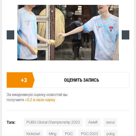
+
3
ОЦЕНИТЬ ЗАПИСЬ
За ежедневную оценку новостей вы
получаете
+0.2 в свою карму
Тэги:
PUBG Global Championship 2023
Aixleft
seoul
Kickstart
Ming
PGC
PGC 2023
pubg