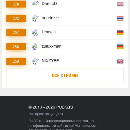
379
DanucD
332
nourinzzz
297
Heawin
286
zuluxxman
250
NIXZYEE
ВСЕ СТРИМЫ
© 2013 - 2026 PUBG.ru
Все права защищены
PUBG.ru
– информационный портал, но
не официальный сайт игры! Мы не имеем