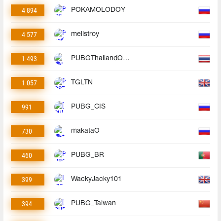
4 894
POKAMOLODOY
4 577
mellstroy
1 493
PUBGThailandOfficial
1 057
TGLTN
991
PUBG_CIS
730
makataO
460
PUBG_BR
399
WackyJacky101
394
PUBG_Taiwan