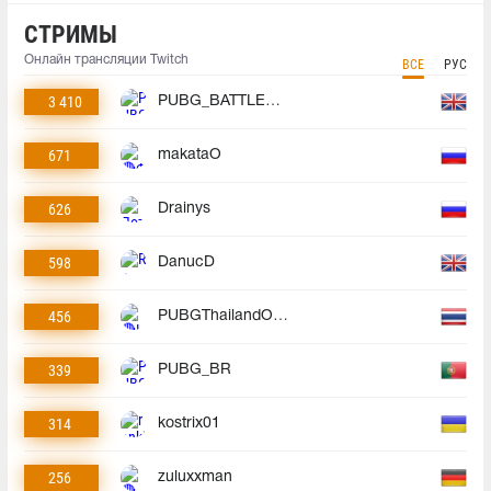
СТРИМЫ
Онлайн трансляции Twitch
ВСЕ
РУС
3 410
PUBG_BATTLEGROUNDS
671
makataO
626
Drainys
598
DanucD
456
PUBGThailandOfficial
339
PUBG_BR
314
kostrix01
256
zuluxxman