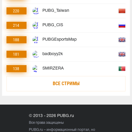
220
PUBG_Taiwan
214
PUBG_CIS
188
PUBGEsportsMap
181
badboyy2k
138
SMIRZERA
ВСЕ СТРИМЫ
© 2013 - 2026 PUBG.ru
Все права защищены
PUBG.ru
– информационный портал, но