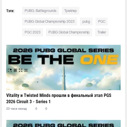
Тэги:
PUBG: Battlegrounds
Трейлер
PUBG Global Championship 2023
pubg
PGC
PGC 2023
PUBG Global Championship
Trailer
Vitality и Twisted Minds прошли в финальный этап PGS
2026 Circuit 3 - Series 1
23 часа назад
0
0