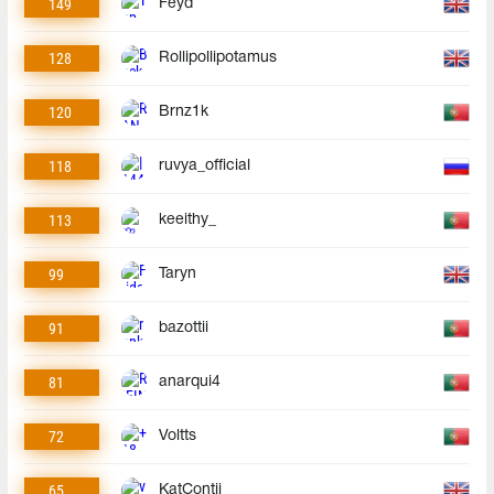
149
Feyd
128
Rollipollipotamus
120
Brnz1k
118
ruvya_official
113
keeithy_
99
Taryn
91
bazottii
81
anarqui4
72
Voltts
65
KatContii