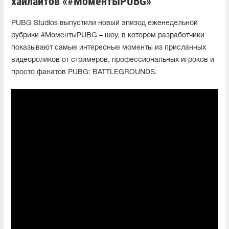
хайлайтов «#МоментыPUBG»
PUBG Studios выпустили новый эпизод еженедельной
рубрики #МоментыPUBG – шоу, в котором разработчики
показывают самые интересные моменты из присланных
видеороликов от стримеров, профессиональных игроков и
просто фанатов PUBG: BATTLEGROUNDS.