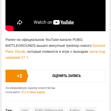
Ранее на официальном YouTube-канале PUBG:
BATTLEGROUNDS вышел минутный трейлер нового
Survivor
Pass: Rondo
, который появился в игре с выходом
патча под
номером 27.1
.
+
2
ОЦЕНИТЬ ЗАПИСЬ
За ежедневную оценку новостей вы
получаете
+0.2 в свою карму
Тэги:
pubg
PUBG: Battlegrounds
Krafton
видео