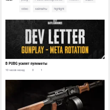
video
хайлайты
highlight
В PUBG усилят пулеметы
10 часов назад
0
1