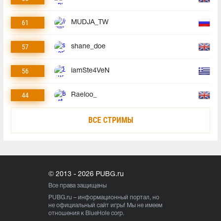
61
MUDJA_TW
57
shane_doe
56
iamSte4VeN
44
Raeloo_
ВСЕ СТРИМЫ
© 2013 - 2026 PUBG.ru
Все права защищены
PUBG.ru
– информационный портал, но
не официальный сайт игры! Мы не имеем
отношения к BlueHole corp.