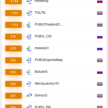
4 193
mellstroy
1 557
TGLTN
1 316
PUBGThailandOfficial
979
PUBG_CIS
675
makataO
653
PUBGEsportsMap
626
BatulinS
424
WackyJacky101
407
DanucD
403
PUBG_BR