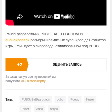
Ранее разработчики PUBG: BATTLEGROUNDS
анонсировали
розыгрыш памятных сувениров для фанатов
игры. Речь идет о скороводе, стилизованной под PUBG.
+
2
ОЦЕНИТЬ ЗАПИСЬ
За ежедневную оценку новостей вы
получаете
+0.2 в свою карму
Тэги:
PUBG: Battlegrounds
pubg
Рондо
Ивент
Event
video
видео