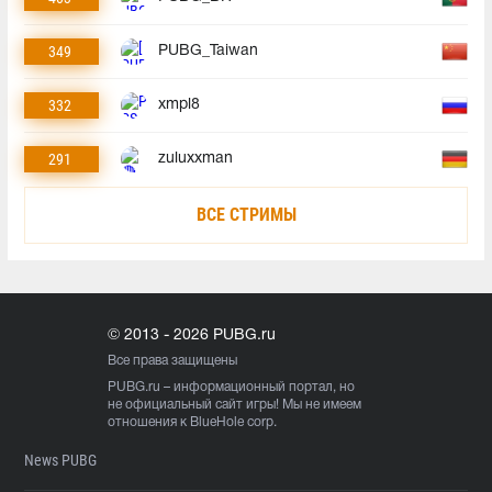
349
PUBG_Taiwan
332
xmpl8
291
zuluxxman
ВСЕ СТРИМЫ
© 2013 - 2026 PUBG.ru
Все права защищены
PUBG.ru
– информационный портал, но
не официальный сайт игры! Мы не имеем
отношения к BlueHole corp.
News PUBG