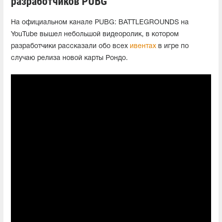
разработчиков PUBG
На официальном канале PUBG: BATTLEGROUNDS на
YouTube вышел небольшой видеоролик, в котором
разработчики рассказали обо всех
ивентах
в игре по
случаю релиза новой карты Рондо.