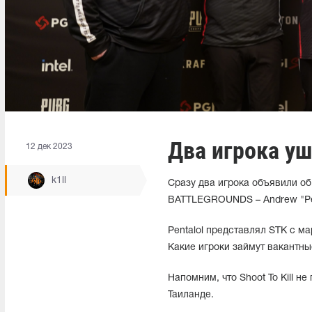
Два игрока ушл
12 дек 2023
k1ll
Сразу два игрока объявили об 
BATTLEGROUNDS – Andrew "Pent
Pentalol представлял STK с м
Какие игроки займут вакантны
Напомним, что Shoot To Kill 
Таиланде.