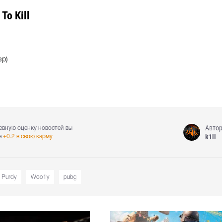
To Kill
ер)
Авто
евную оценку новостей вы
k1ll
е
+0.2 в свою карму
Purdy
Woo1y
pubg