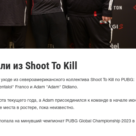
и из Shoot To Kill
уходе из североамериканского коллектива Shoot To Kill по PUBG:
alol" Franco и Adam "Adam" Didiano.
арта текущего года, а Adam присоединился к команде в начале ию
е места в ростере, пока неизвестно.
не попала на минувший чемпионат PUBG Global Championship 2023 в