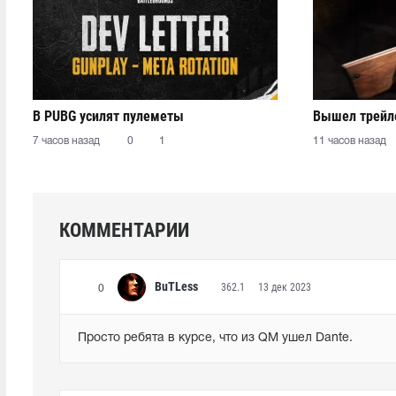
В PUBG усилят пулеметы
Вышел трейле
7 часов назад
0
1
11 часов назад
КОММЕНТАРИИ
BuTLess
362.1
13 дек 2023
0
Просто ребята в курсе, что из QM ушел Dante.