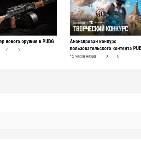
р нового оружия в PUBG
Анонсирован конкурс
пользовательского контента PU
0
0
12 часов назад
0
0