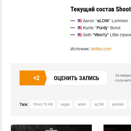
Текущий состав Shoot 
Aaron "
aLOW
" Lommen
Kurtis "
Purdy
" Bond
Seth
"Woo1y"
Little (трен
Источник:
twitter.com
За ежедн
+
2
ОЦЕНИТЬ ЗАПИСЬ
получает
Тэги:
Shoot To Kill
vegas
adam
aLOW
pentalol