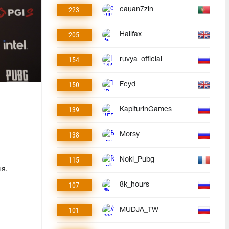
223
cauan7zin
205
Halifax
154
ruvya_official
150
Feyd
139
KapiturinGames
138
Morsy
115
Noki_Pubg
ня.
107
8k_hours
101
MUDJA_TW