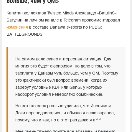
больше, чем у QM»
Капитан коллектива Twisted Minds Александр «BatulinS»
Батулин на личном канале в Telegram прокомментировал
изменения
в составе Danawa e-sports по PUBG:
BATTLEGROUNDS.
На самом деле супер интересная ситуация. Для
многих это будет сюрпризом, но дело в том, что
зарплата у Данавы чуть больше, чем у QM. Поэтому
это фактически был вопрос времени, когда их
заберут условные KDF или GenG, у которых
наоборот условия невероятно бомбические.
Но вот что всех реально удивило, что Иноникс и
Локи переподписались, и обычно я знаю заранее,
почему, что и как, но в этот раз даже я а****
Мне очень тяжело понять все эти мувы и решения,