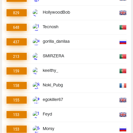
829
HollywoodBob
648
Tecnosh
437
gorilla_danilaa
213
SMIRZERA
159
keeithy_
158
Noki_Pubg
155
egokiller67
153
Feyd
153
Morsy