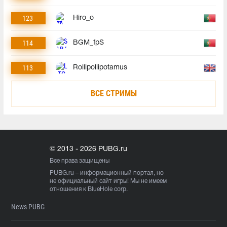
123
Hiro_o
114
BGM_fpS
113
Rollipollipotamus
ВСЕ СТРИМЫ
© 2013 - 2026 PUBG.ru
Все права защищены
PUBG.ru
– информационный портал, но
не официальный сайт игры! Мы не имеем
отношения к BlueHole corp.
News PUBG