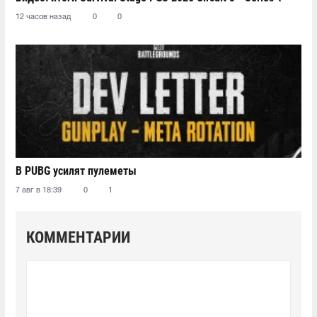
12 часов назад
0
0
В PUBG усилят пулеметы
7 авг в 18:39
0
1
КОММЕНТАРИИ