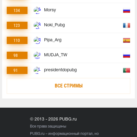
134
Morsy
123
Noki_Pubg
110
Pipa_Arg
98
MUDJA_TW
91
presidentdopubg
ВСЕ СТРИМЫ
© 2013 - 2026 PUBG.ru
Все права защищены
PUBG.ru
– информационный портал, но