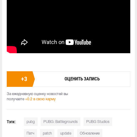
+
3
ОЦЕНИТЬ ЗАПИСЬ
За ежедневную оценку новостей вы
получаете
+0.2 в свою карму
Тэги:
pubg
PUBG: Battlegrounds
PUBG Studios
Патч
patch
update
Обновление