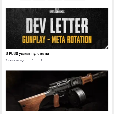
В PUBG усилят пулеметы
7 часов назад
0
1