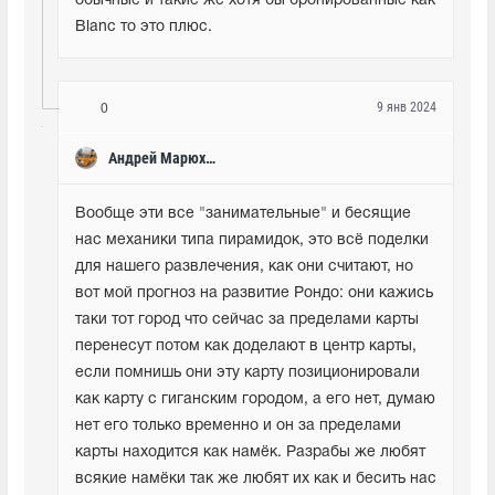
обычные и такие же хотя бы бронированные как 
Blanc то это плюс.
9 янв 2024
0
Андрей Марюхин
Вообще эти все "занимательные" и бесящие 
нас механики типа пирамидок, это всё поделки 
для нашего развлечения, как они считают, но 
вот мой прогноз на развитие Рондо: они кажись 
таки тот город что сейчас за пределами карты 
перенесут потом как доделают в центр карты, 
если помнишь они эту карту позиционировали 
как карту с гиганским городом, а его нет, думаю 
нет его только временно и он за пределами 
карты находится как намёк. Разрабы же любят 
всякие намёки так же любят их как и бесить нас 