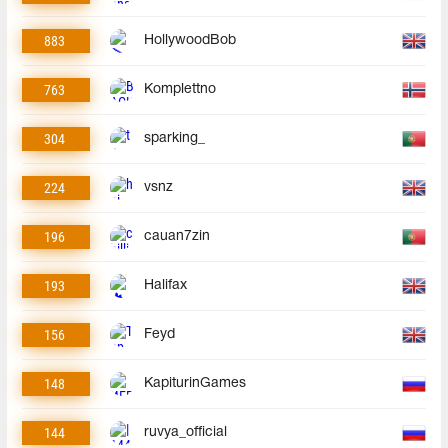
883
HollywoodBob
763
Komplettno
304
sparking_
224
vsnz
196
cauan7zin
193
Halifax
156
Feyd
148
KapiturinGames
144
ruvya_official