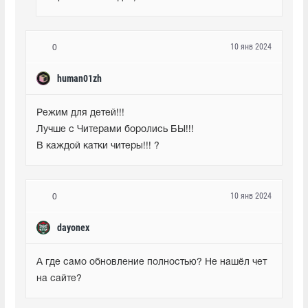
10 янв 2024
0
human01zh
Режим для детей!!! 

Лучше с Читерами боролись БЫ!!! 

В каждой катки читеры!!! ?
10 янв 2024
0
dayonex
А где само обновление полностью? Не нашёл чет 
на сайте?