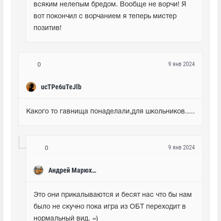
всяким нелепым бредом. Вообще не ворчи! Я 
вот покончил с ворчанием я теперь мистер 
позитив!
9 янв 2024
0
ucTPe6uTeJlb
Какого то гавнища понаделали,для школьников.....
9 янв 2024
0
Андрей Марюхин
Это они прикалываются и бесят нас что бы нам 
было не скучно пока игра из ОБТ переходит в 
нормальный вид. =)