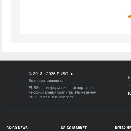
А
© 2013 - 2026 PUBG.ru
N
Все права защищены
PUBG.ru
– информационный портал, но
не официальный сайт игры! Мы не имеем
К
отношения к BlueHole corp.
CS:GO NEWS
CS:GO MARKET
DOTA2 N