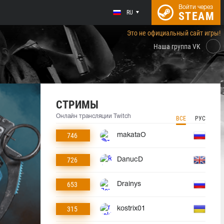
Войти через
RU
STEAM
Это не официальный сайт игры!
Наша группа VK
СТРИМЫ
Онлайн трансляции Twitch
ВСЕ
РУС
746
makataO
726
DanucD
653
Drainys
315
kostrix01