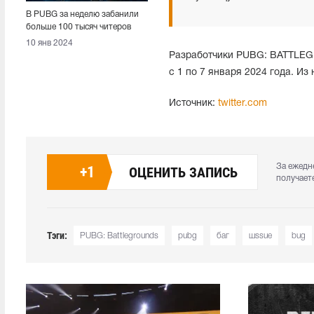
В PUBG за неделю забанили
больше 100 тысяч читеров
10 янв 2024
Разработчики PUBG: BATTL
с 1 по 7 января 2024 года. Из
Источник:
twitter.com
За ежедн
+
1
ОЦЕНИТЬ ЗАПИСЬ
получает
Тэги:
PUBG: Battlegrounds
pubg
баг
шssue
bug