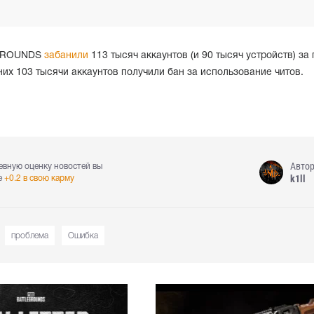
EGROUNDS
забанили
113 тысяч аккаунтов (и 90 тысяч устройств) за
 них 103 тысячи аккаунтов получили бан за использование читов.
Авто
евную оценку новостей вы
k1ll
е
+0.2 в свою карму
проблема
Ошибка