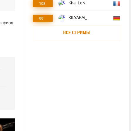
108
Kha_LeN
88
KILYAKAi_
 период
ВСЕ СТРИМЫ
р