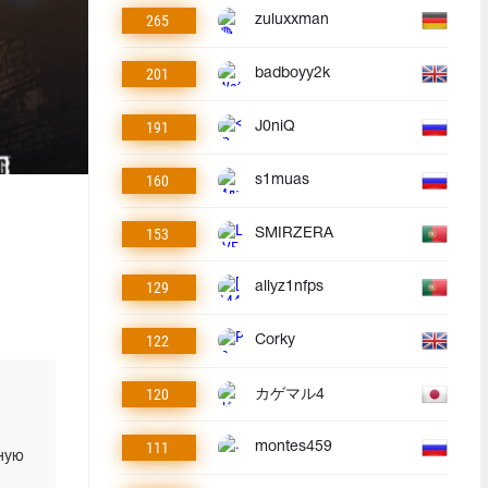
265
zuluxxman
201
badboyy2k
191
J0niQ
160
s1muas
153
SMIRZERA
129
allyz1nfps
122
Corky
120
カゲマル4
111
montes459
ную