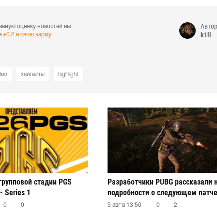
Авто
евную оценку новостей вы
k1ll
е
+0.2 в свою карму
deo
хайлайты
highlight
 групповой стадии PGS
Разработчики PUBG рассказали 
- Series 1
подробности о следующем патч
0
0
5 авг в 13:50
0
2