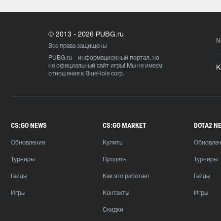
© 2013 - 2026 PUBG.ru
N
Все права защищены
PUBG.ru
– информационный портал, но
не официальный сайт игры! Мы не имеем
К
отношения к BlueHole corp.
CS:GO NEWS
CS:GO MARKET
DOTA2 N
Обновления
Купить
Обновле
Турниры
Продать
Турниры
Гайды
Как это работает
Гайды
Игры
Контакты
Игры
Скидки