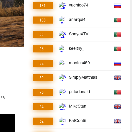
131
vuchido74
108
anarqui4
99
SonycXTV
86
keeithy_
82
montes459
80
SimplyMatthias
76
putudonald
ов,
64
MikeStan
62
KatContii