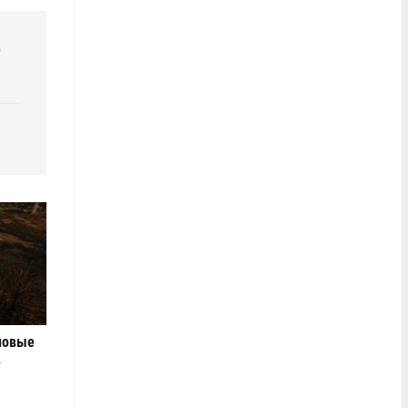
р
новые
е