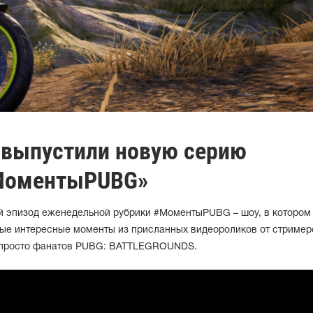
 выпустили новую серию
#МоментыPUBG»
й эпизод еженедельной рубрики #МоментыPUBG – шоу, в котором
ые интересные моменты из присланных видеороликов от стример
 просто фанатов PUBG: BATTLEGROUNDS.