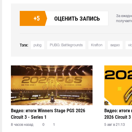
За ежедн
+
5
ОЦЕНИТЬ ЗАПИСЬ
получает
Тэги:
pubg
PUBG: Battlegrounds
Krafton
видео
vi
Видео: итоги Winners Stage PGS 2026
Видео: итоги
Circuit 3 - Series 1
2026 Circuit 3 
8 часов назад
0
1
5 авг в 21:13