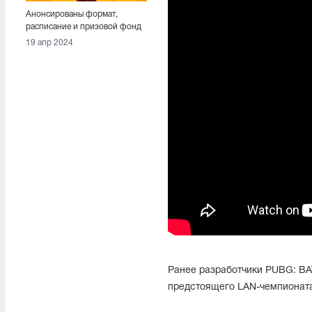
Анонсированы формат,
расписание и призовой фонд
PGS3. NAVI и Twisted Minds
19 апр 2024
попали в разные группы
Ранее разработчики PUBG: 
предстоящего LAN-чемпионата