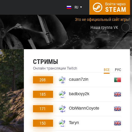
Войти через
RU
STEAM
Это не официальный сайт игры!
Наша группа VK
СТРИМЫ
Онлайн трансляции Twitch
ВСЕ
РУС
208
cauan7zin
185
badboyy2k
171
ObiWannCoyote
150
Taryn