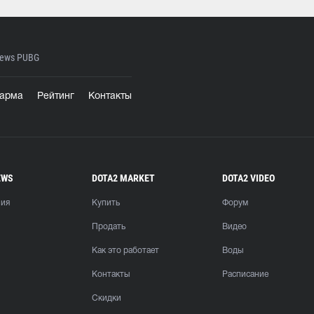
ews PUBG
арма
Рейтинг
Контакты
EWS
DOTA2 MARKET
DOTA2 VIDEO
ния
Купить
Форум
Продать
Видео
Как это работает
Воды
Контакты
Расписание
Скидки