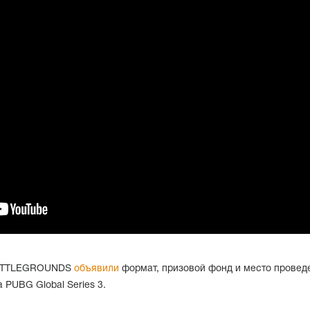
BATTLEGROUNDS
объявили
формат, призовой фонд и место провед
 PUBG Global Series 3.