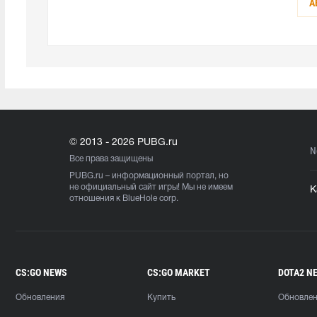
А
© 2013 - 2026 PUBG.ru
N
Все права защищены
PUBG.ru
– информационный портал, но
не официальный сайт игры! Мы не имеем
К
отношения к BlueHole corp.
CS:GO NEWS
CS:GO MARKET
DOTA2 N
Обновления
Купить
Обновле