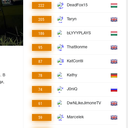
222
DeadFox15
205
Taryn
186
bLYYYPLAYS
95
That9onme
87
KatContii
78
. В
Kathy
и,
74
J0niQ
61
DwNLikeJimoneTV
59
Marcelek