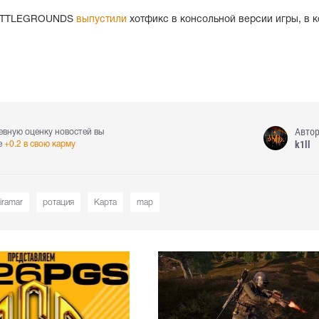
BATTLEGROUNDS
выпустили
хотфикс в консольной версии игры, в 
Авто
евную оценку новостей вы
k1ll
е
+0.2 в свою карму
iramar
ротация
Карта
map