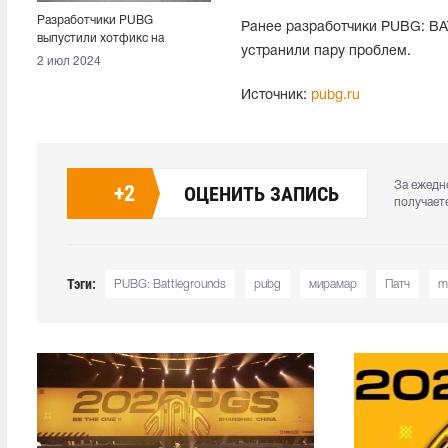
Разработчики PUBG
Ранее разработчики PUBG: 
выпустили хотфикс на
устранили пару проблем.
консолях
2 июл 2024
Источник:
pubg.ru
За ежедн
+
2
ОЦЕНИТЬ ЗАПИСЬ
получает
Тэги:
PUBG: Battlegrounds
pubg
мирамар
Патч
m