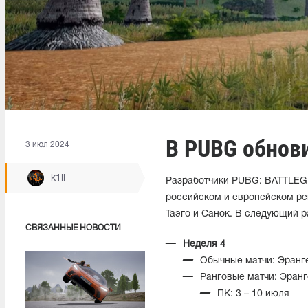
В PUBG обнов
3 июл 2024
k1ll
Разработчики PUBG: BATTLEGR
российском и европейском рег
Таэго и Санок. В следующий р
СВЯЗАННЫЕ НОВОСТИ
Неделя 4
Обычные матчи: Эранге
Ранговые матчи: Эранге
ПК: 3 – 10 июля