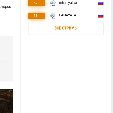
59
miss_yuliya
котором
51
LANAYA_A
ВСЕ СТРИМЫ
р