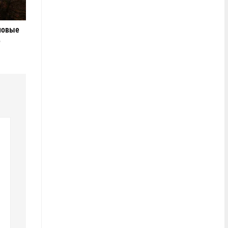
новые
е