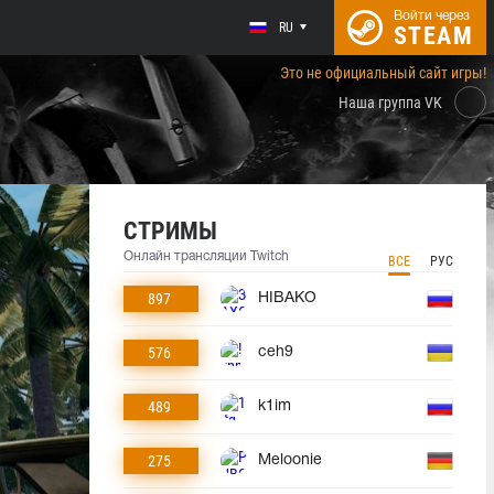
Войти через
RU
STEAM
Это не официальный сайт игры!
Наша группа VK
СТРИМЫ
Онлайн трансляции Twitch
ВСЕ
РУС
897
HIBAKO
576
ceh9
489
k1im
275
Meloonie