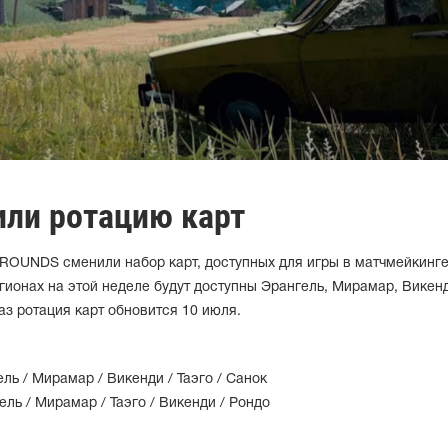
или ротацию карт
OUNDS сменили набор карт, доступных для игры в матчмейкинге
ионах на этой неделе будут доступны Эрангель, Мирамар, Викенд
аз ротация карт обновится 10 июля.
ль / Мирамар / Викенди / Таэго / Санок
ль / Мирамар / Таэго / Викенди / Рондо