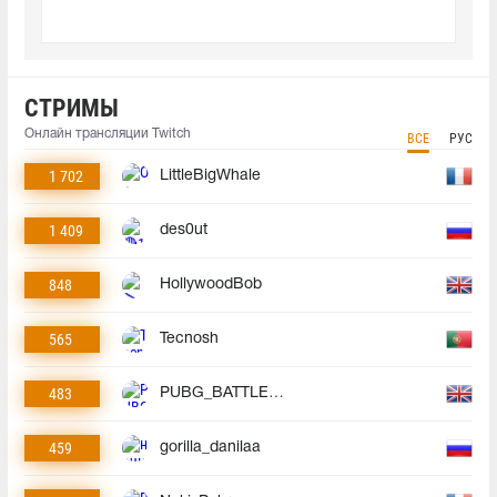
СТРИМЫ
Онлайн трансляции Twitch
ВСЕ
РУС
1 702
LittleBigWhale
1 409
des0ut
848
HollywoodBob
565
Tecnosh
483
PUBG_BATTLEGROUNDS
459
gorilla_danilaa