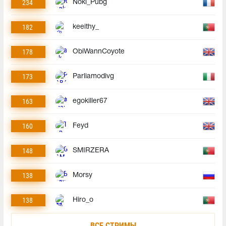
234
Noki_Pubg
182
keeithy_
178
ObiWannCoyote
173
Parliamodivg
163
egokiller67
160
Feyd
148
SMIRZERA
138
Morsy
138
Hiro_o
ВСЕ СТРИМЫ