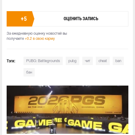
+
5
ОЦЕНИТЬ ЗАПИСЬ
За ежедневную оценку новостей вы
получаете
+0.2 в свою карму
Тэги:
PUBG: Battlegrounds
pubg
чит
cheat
ban
бан