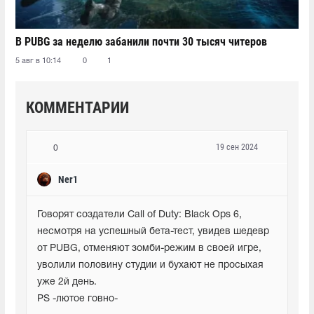
В PUBG за неделю забанили почти 30 тысяч читеров
5 авг в 10:14
0
1
КОММЕНТАРИИ
19 сен 2024
0
Ner1
Говорят создатели Call of Duty: Black Ops 6, 
несмотря на успешный бета-тест, увидев шедевр 
от PUBG, отменяют зомби-режим в своей игре, 
уволили половину студии и бухают не просыхая 
уже 2й день.

PS -лютое говно-