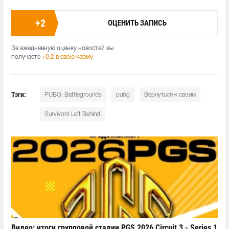
+
2
ОЦЕНИТЬ ЗАПИСЬ
За ежедневную оценку новостей вы
получаете
+0.2 в свою карму
Тэги:
PUBG: Battlegrounds
pubg
Вернуться к своим
Survivors Left Behind
Видео: итоги групповой стадии PGS 2026 Circuit 3 - Series 1