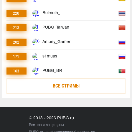
220
Belmoth_
213
PUBG_Taiwan
202
Antony_Gamer
171
s1muas
163
PUBG_BR
ВСЕ СТРИМЫ
© 2013 - 2026 PUBG.ru
Все права защищены