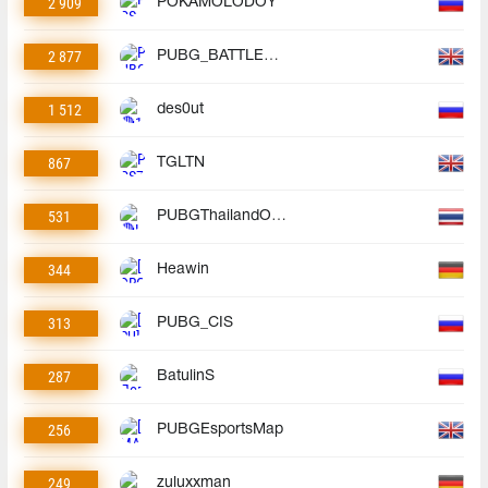
2 909
POKAMOLODOY
2 877
PUBG_BATTLEGROUNDS
1 512
des0ut
867
TGLTN
531
PUBGThailandOfficial
344
Heawin
313
PUBG_CIS
287
BatulinS
256
PUBGEsportsMap
249
zuluxxman