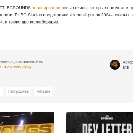
BATTLEGROUNDS
анонсировали
новые скины, которые поступят в 
стности, PUBG Studios представили «Черный рынок 2024», скины в 
4, а также две коллаборации.
Авто
евную оценку новостей вы
k1ll
е
+0.2 в свою карму
Распродажа
магазин