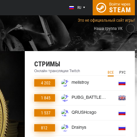
Войти через
RU
STEAM
Это не официальный сайт игры!
Наша группа VK
СТРИМЫ
Онлайн трансляции Twitch
ВСЕ
РУС
4 202
mellstroy
1 845
PUBG_BATTLEGROUNDS
1 537
QRUSHcsgo
812
Drainys