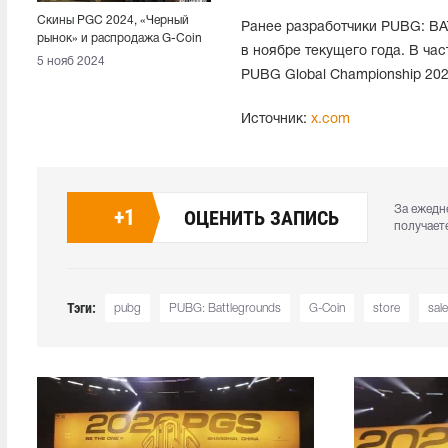
Скины PGC 2024, «Черный
Ранее разработчики PUBG: 
рынок» и распродажа G-Coin
в ноябре текущего года. В ча
— ноябрьское обновление
5 нояб 2024
магазина PUBG
PUBG Global Championship 202
Источник:
x.com
За ежедн
+
1
ОЦЕНИТЬ ЗАПИСЬ
получает
Тэги:
pubg
PUBG: Battlegrounds
G-Coin
store
sale