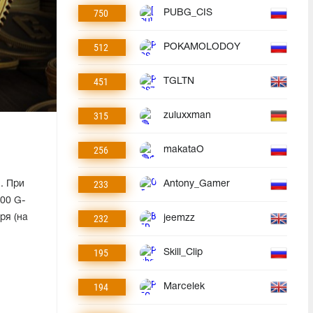
750
PUBG_CIS
512
POKAMOLODOY
451
TGLTN
315
zuluxxman
256
makataO
233
. При
Antony_Gamer
00 G-
ря (на
232
jeemzz
195
Skill_Clip
194
Marcelek