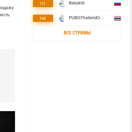
151
BatulinS
продажу
честь
144
PUBGThailandOfficial
ВСЕ СТРИМЫ
р