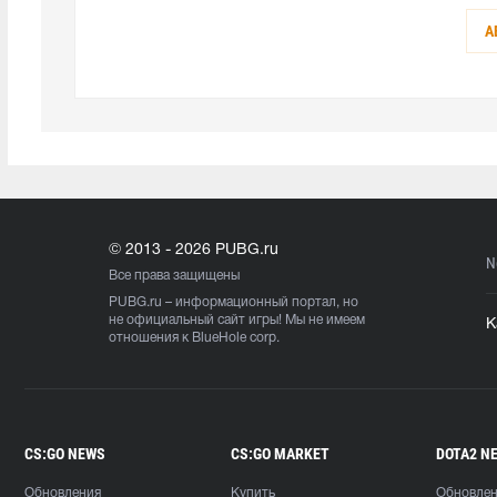
А
© 2013 - 2026 PUBG.ru
N
Все права защищены
PUBG.ru
– информационный портал, но
не официальный сайт игры! Мы не имеем
К
отношения к BlueHole corp.
CS:GO NEWS
CS:GO MARKET
DOTA2 N
Обновления
Купить
Обновле