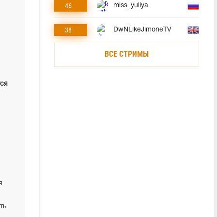
46
miss_yuliya
38
DwNLikeJimoneTV
ВСЕ СТРИМЫ
тся
я
ть