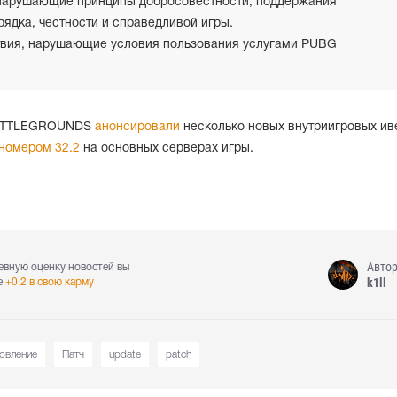
нарушающие принципы добросовестности, поддержания
ядка, честности и справедливой игры.
вия, нарушающие условия пользования услугами PUBG
BATTLEGROUNDS
анонсировали
несколько новых внутриигровых ив
номером 32.2
на основных серверах игры.
Авто
евную оценку новостей вы
k1ll
е
+0.2 в свою карму
овление
Патч
update
patch