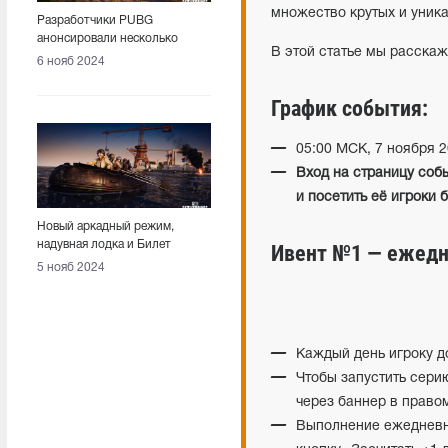
множество крутых и уника
Разработчики PUBG
анонсировали несколько
В этой статье мы расскаж
новых ивентов
6 нояб 2024
График события:
05:00 МСК, 7 ноября 
Вход на страницу собы
и посетить её игроки 
Новый аркадный режим,
надувная лодка и Билет
Ивент №1 — ежедн
ремесленника. Представлен
5 нояб 2024
патч 32.2 в PUBG
Каждый день игроку до
Чтобы запустить сери
через баннер в правом
Выполнение ежедневног