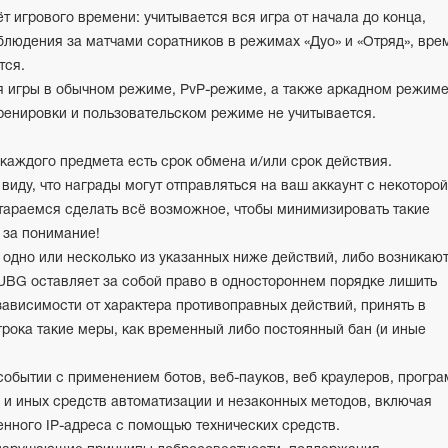
т игрового времени: учитывается вся игра от начала до конца,
людения за матчами соратников в режимах «Дуо» и «Отряд», вре
тся.
я игры в обычном режиме, PvP-режиме, а также аркадном режиме
ренировки и пользовательском режиме не учитывается.
каждого предмета есть срок обмена и/или срок действия.
виду, что награды могут отправляться на ваш аккаунт с некоторой
тараемся сделать всё возможное, чтобы минимизировать такие
 за понимание!
 одно или несколько из указанных ниже действий, либо возникаю
UBG оставляет за собой право в одностороннем порядке лишить
 зависимости от характера противоправных действий, принять в
грока такие меры, как временный либо постоянный бан (и иные
событии с применением ботов, веб-пауков, веб краулеров, прогр
 и иных средств автоматизации и незаконных методов, включая
нного IP-адреса с помощью технических средств.