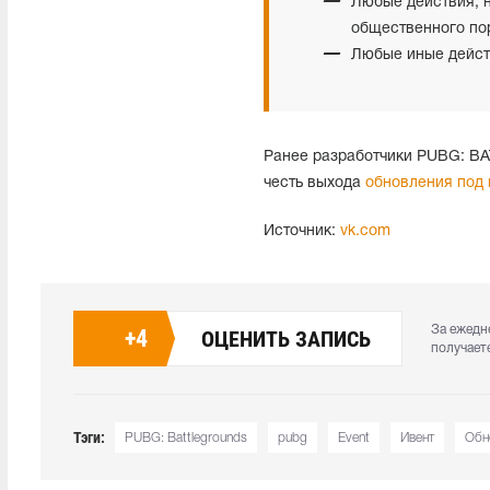
Любые действия, 
общественного пор
Любые иные дейст
Ранее разработчики PUBG: 
честь выхода
обновления под 
Источник:
vk.com
За ежедн
+
4
ОЦЕНИТЬ ЗАПИСЬ
получает
Тэги:
PUBG: Battlegrounds
pubg
Event
Ивент
Обн