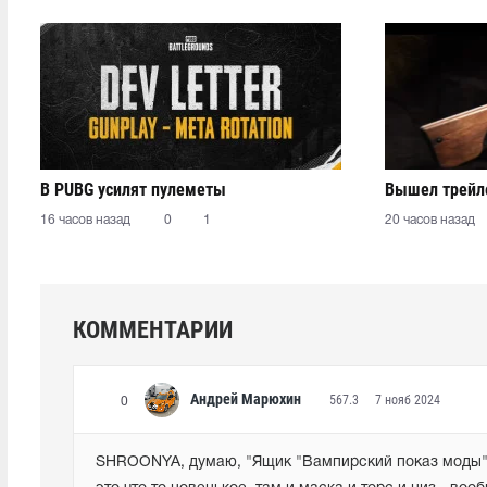
В PUBG усилят пулеметы
Вышел трейле
16 часов назад
0
1
20 часов назад
КОММЕНТАРИИ
Андрей Марюхин
567.3
7 нояб 2024
0
SHROONYA, думаю, "Ящик "Вампирский показ моды"" э