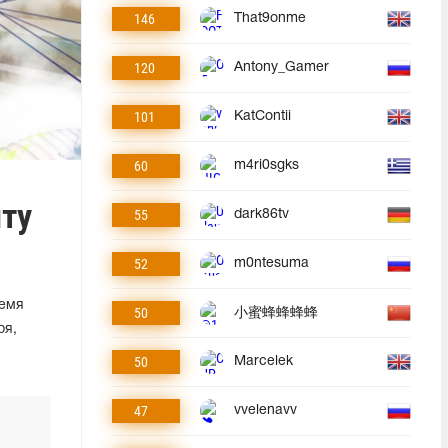
146
That9onme
120
Antony_Gamer
101
KatContii
60
m4ri0sgks
ту
55
dark86tv
52
m0ntesuma
ремя
50
小蜜蜂蜂蜂蜂
ря,
50
Marcelek
47
vvelenavv