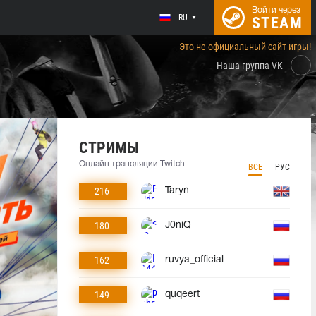
Войти через
RU
STEAM
Это не официальный сайт игры!
Наша группа VK
СТРИМЫ
Онлайн трансляции Twitch
ВСЕ
РУС
216
Taryn
180
J0niQ
162
ruvya_official
149
quqeert