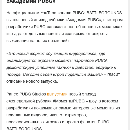
«Академии PUBG»
На официальном YouTube-канале PUBG: BATTLEGROUNDS
вышел новый эпизод рубрики «Академия PUBG», в котором
разработчики PUBG рассказывают об основных механиках
игры, дают дельные советы и «раскрывают секреты
выживания на полях сражений».
«
Это новый формат обучающих видеороликов, где
анализируются игровые моменты партнёров PUBG,
демонстрируя успешные тактики и действия, ведущие к
победе. Сегодня своей игрой поделился SaiLeX!
» – гласит
описание нового выпуска.
Ранее PUBG Studios
выпустили
новый эпизод
еженедельной рубрики #МоментыPUBG – шоу, в котором
разработчики показывают самые интересные моменты из
присланных видеороликов от стримеров,
профессиональных игроков и просто фанатов PUBG:
BATTLEGROUNDS.