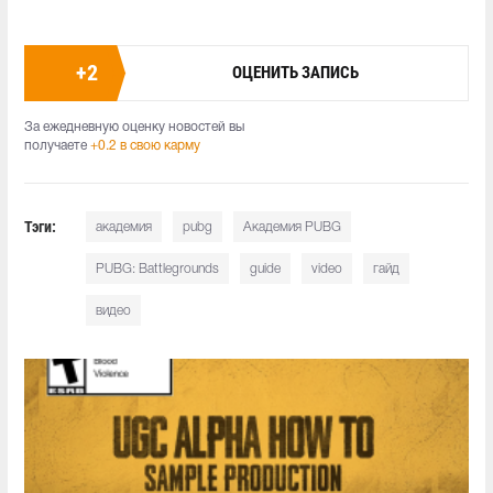
+
2
ОЦЕНИТЬ ЗАПИСЬ
За ежедневную оценку новостей вы
получаете
+0.2 в свою карму
Тэги:
академия
pubg
Академия PUBG
PUBG: Battlegrounds
guide
video
гайд
видео