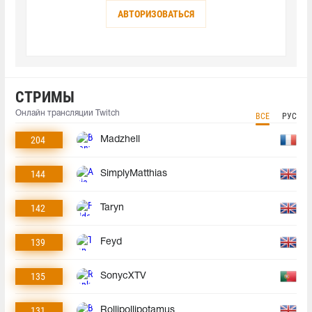
АВТОРИЗОВАТЬСЯ
СТРИМЫ
Онлайн трансляции Twitch
ВСЕ
РУС
204
Madzhell
144
SimplyMatthias
142
Taryn
139
Feyd
135
SonycXTV
131
Rollipollipotamus