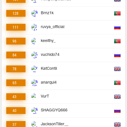
128
Brnz1k
111
ruvya_official
96
keeithy_
84
vuchido74
78
KatContii
65
anarqui4
43
VurT
40
SHAGGYQ666
37
JacksonTiller__