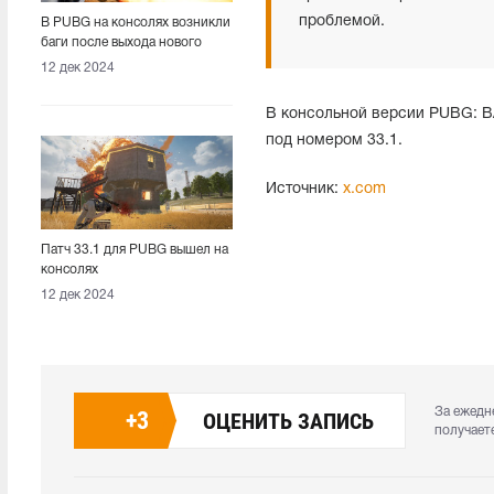
проблемой.
В PUBG на консолях возникли
баги после выхода нового
патча
12 дек 2024
В консольной версии PUBG:
под номером 33.1.
Источник:
x.com
Патч 33.1 для PUBG вышел на
консолях
12 дек 2024
За ежедн
+
3
ОЦЕНИТЬ ЗАПИСЬ
получает