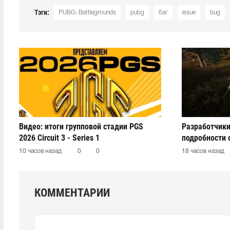
Тэги:
PUBG: Battlegrounds
pubg
баг
issue
bug
Видео: итоги групповой стадии PGS
Разработчики
2026 Circuit 3 - Series 1
подробности 
10 часов назад
0
0
18 часов назад
КОММЕНТАРИИ