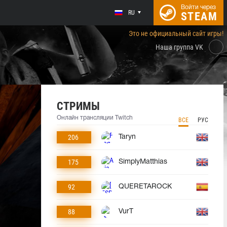
Войти через
RU
STEAM
Это не официальный сайт игры!
Наша группа VK
СТРИМЫ
Онлайн трансляции Twitch
ВСЕ
РУС
206
Taryn
175
SimplyMatthias
92
QUERETAROCK
88
VurT