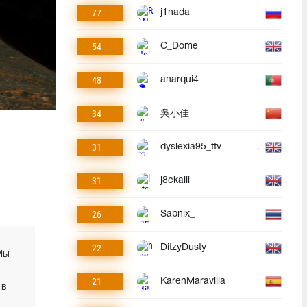
77
j1nada__
54
C_Dome
48
anarqui4
34
吳小佳
31
dyslexia95_ttv
31
j8ckalll
26
Sapnix_
22
DitzyDusty
Мы
21
KarenMaravilla
 в