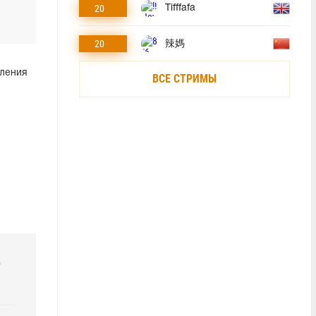
20
Tifffafa
20
辣媽
ления
ВСЕ СТРИМЫ
р