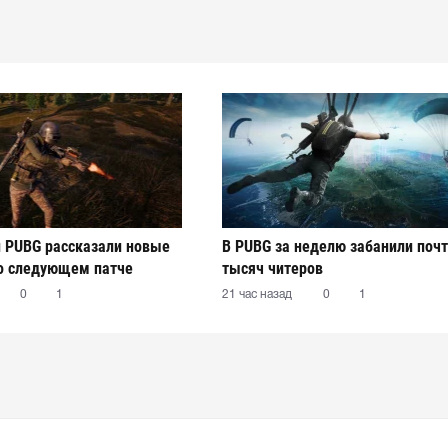
 PUBG рассказали новые
В PUBG за неделю забанили почт
о следующем патче
тысяч читеров
0
1
21 час назад
0
1