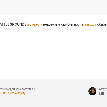
 BATTLEGROUNDS
возникли
некоторые ошибки после
выхода
обнов
Авто
евную оценку новостей вы
k1ll
е
+0.2 в свою карму