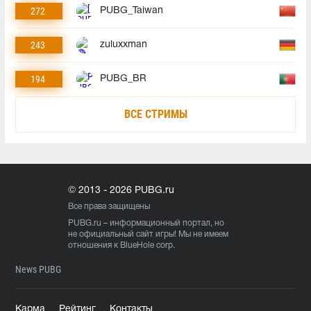
272
PUBG_Taiwan
243
zuluxxman
194
PUBG_BR
ВСЕ СТРИМЫ
© 2013 - 2026 PUBG.ru
Все права защищены
PUBG.ru
– информационный портал, но
не официальный сайт игры! Мы не имеем
отношения к BlueHole corp.
News PUBG
Карма
Рейтинг
Контакты