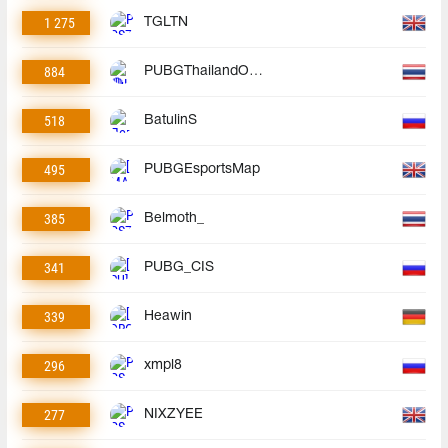
1 275
TGLTN
884
PUBGThailandOfficial
518
BatulinS
495
PUBGEsportsMap
385
Belmoth_
341
PUBG_CIS
339
Heawin
296
xmpl8
277
NIXZYEE