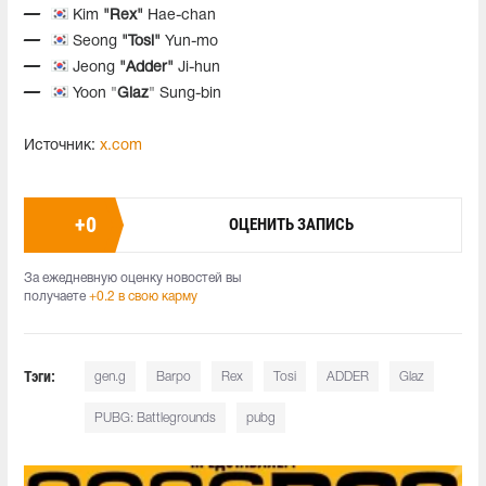
Kim
"Rex"
Hae-chan
Seong
"Tosi"
Yun-mo
Jeong
"Adder"
Ji-hun
Yoon "
Glaz
" Sung-bin
Источник:
x.com
+
0
ОЦЕНИТЬ ЗАПИСЬ
За ежедневную оценку новостей вы
получаете
+0.2 в свою карму
Тэги:
gen.g
Barpo
Rex
Tosi
ADDER
Glaz
PUBG: Battlegrounds
pubg