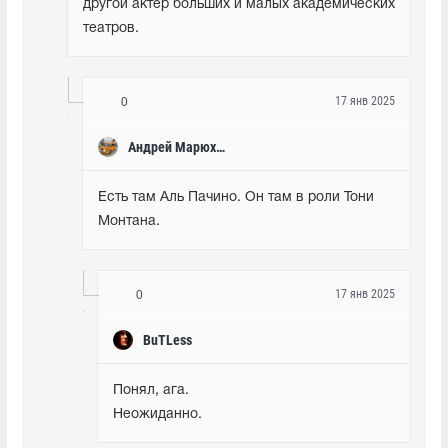
другой актёр больших и малых академических 
театров.
17 янв 2025
0
Андрей Марюхин
Есть там Аль Пачино. Он там в роли Тони 
Монтана.
17 янв 2025
0
BuTLess
Понял, ага.

Неожиданно.