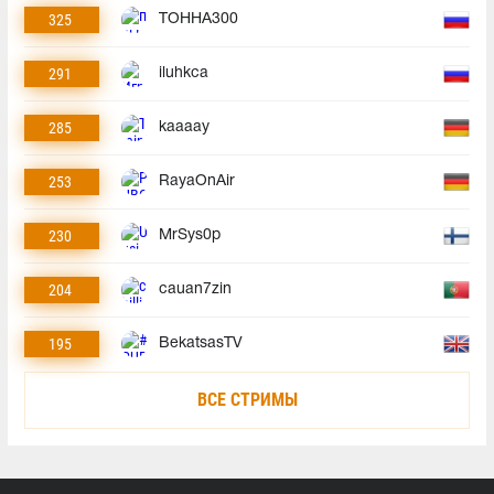
325
TOHHA300
291
iluhkca
285
kaaaay
253
RayaOnAir
230
MrSys0p
204
cauan7zin
195
BekatsasTV
ВСЕ СТРИМЫ