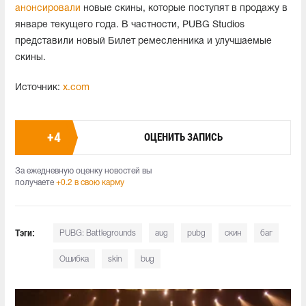
анонсировали
новые скины, которые поступят в продажу в
январе текущего года. В частности, PUBG Studios
представили новый Билет ремесленника и улучшаемые
скины.
Источник:
x.com
+
4
ОЦЕНИТЬ ЗАПИСЬ
За ежедневную оценку новостей вы
получаете
+0.2 в свою карму
Тэги:
PUBG: Battlegrounds
aug
pubg
скин
баг
Ошибка
skin
bug