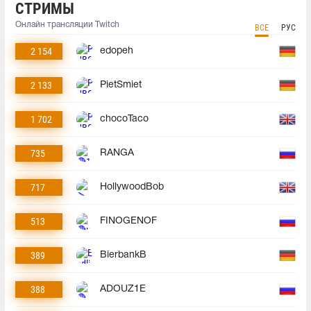
СТРИМЫ
Онлайн трансляции Twitch
ВСЕ
РУС
2 154
edopeh
2 133
PietSmiet
1 702
chocoTaco
735
RANGA
717
HollywoodBob
513
FINOGENOF
389
BierbankB
388
ADOUZ1E