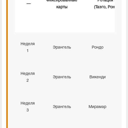
Фиксированные
Ротация
предпо
—
карты
(Таэго, Рондо, В
Неделя
Эрангель
Рондо
Вике
1
Неделя
Эрангель
Викенди
Мира
2
Неделя
Эрангель
Мирамар
Таэ
3