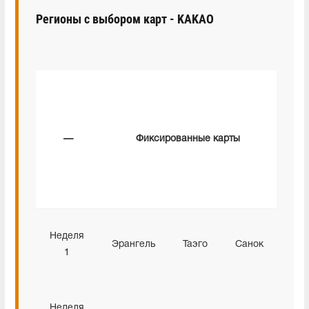
Регионы с выбором карт - KAKAO
Рот
—
Фиксированные карты
ка
Неделя
Эрангель
Таэго
Санок
1
Неделя