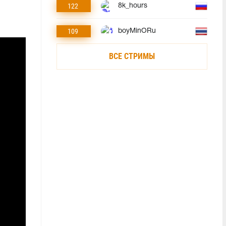
122
8k_hours
109
boyMinORu
ВСЕ СТРИМЫ