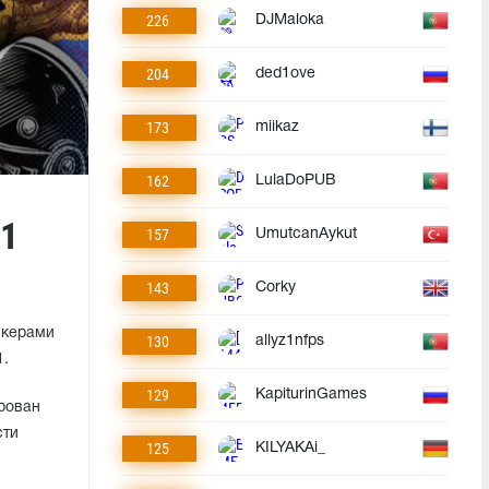
226
DJMaloka
204
ded1ove
173
miikaz
162
LulaDoPUB
 1
157
UmutcanAykut
143
Corky
йкерами
130
allyz1nfps
1.
129
KapiturinGames
рован
сти
125
KILYAKAi_