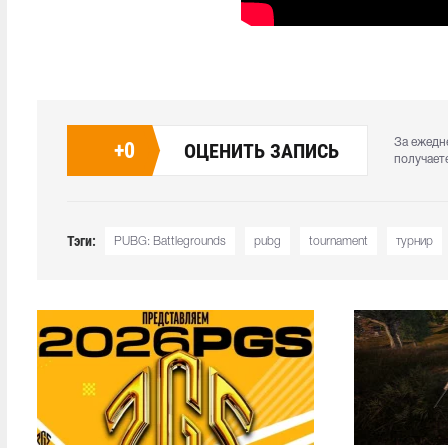
За ежедн
+
0
ОЦЕНИТЬ ЗАПИСЬ
получает
Тэги:
PUBG: Battlegrounds
pubg
tournament
турнир