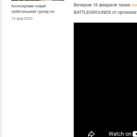
Вечером 16 февраля также
со
Анонсирован новый
любительский турнир по
BATTLEGROUNDS от организато
PUBG в формате 1 на 1
14 фев 2025