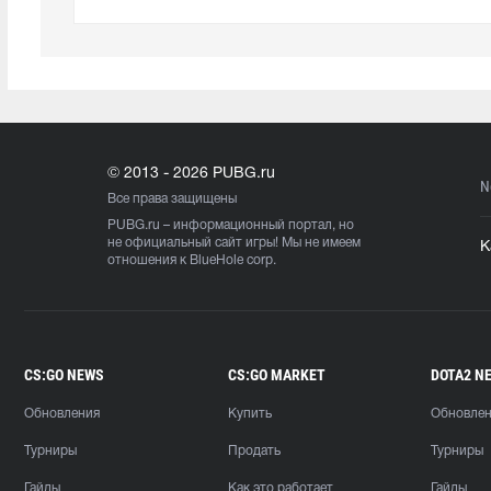
© 2013 - 2026 PUBG.ru
N
Все права защищены
PUBG.ru
– информационный портал, но
не официальный сайт игры! Мы не имеем
К
отношения к BlueHole corp.
CS:GO NEWS
CS:GO MARKET
DOTA2 N
Обновления
Купить
Обновле
Турниры
Продать
Турниры
Гайды
Как это работает
Гайды