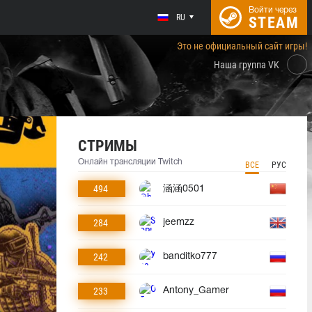
Войти через
RU
STEAM
Это не официальный сайт игры!
Наша группа VK
СТРИМЫ
Онлайн трансляции Twitch
ВСЕ
РУС
494
涵涵0501
284
jeemzz
242
banditko777
233
Antony_Gamer