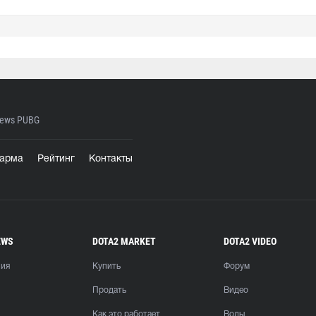
ews PUBG
арма
Рейтинг
Контакты
EWS
DOTA2 MARKET
DOTA2 VIDEO
ния
Купить
Форум
Продать
Видео
Как это работает
Воды