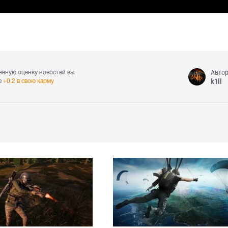
Авто
евную оценку новостей вы
k1ll
е
+0.2 в свою карму