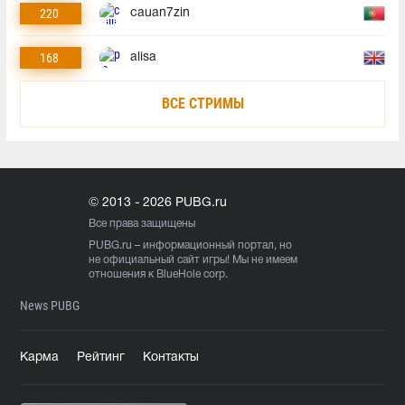
220
cauan7zin
168
alisa
ВСЕ СТРИМЫ
© 2013 - 2026 PUBG.ru
Все права защищены
PUBG.ru
– информационный портал, но
не официальный сайт игры! Мы не имеем
отношения к BlueHole corp.
News PUBG
Карма
Рейтинг
Контакты