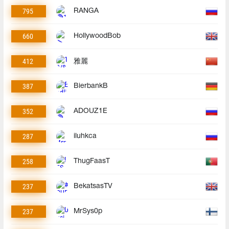
795
RANGA
660
HollywoodBob
412
雅麗
387
BierbankB
352
ADOUZ1E
287
iluhkca
258
ThugFaasT
237
BekatsasTV
237
MrSys0p