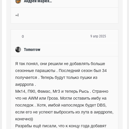
Андрей Марюхин
=I
9 апр 2025
0
Tomorrow
Я так понял, они решили не добавлять больше 
сезонные парашюты . Последний сезон был 34 
получается . Теперь будут только пушки из 
аирдропа . 

Мк14, П90, Фамас, Мг3 и теперь Рысь . Странно 
что не AWM или Гроза. Могли оставить имбу на 
последок . Хотя, имбой напоследок будет DBS, 
если его не успеют выбросить из лута в аирдропе, 
конечно))

Разрабы ещё писали, что к концу года добавят 