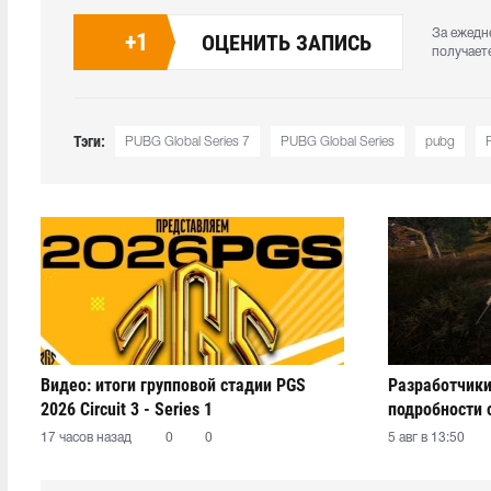
За ежедн
+
1
ОЦЕНИТЬ ЗАПИСЬ
получает
Тэги:
PUBG Global Series 7
PUBG Global Series
pubg
Видео: итоги групповой стадии PGS
Разработчики
2026 Circuit 3 - Series 1
подробности 
17 часов назад
0
0
5 авг в 13:50