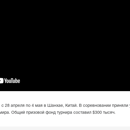
л с 28 апреля по 4 мая в Шанхае, Китай. В соревновании приняли 
мира. Общий призовой фонд турнира составил $300 тысяч.