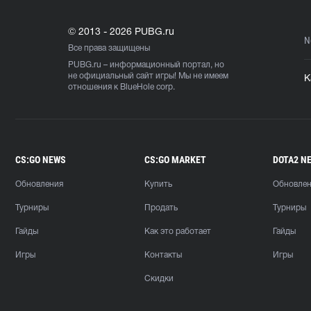
© 2013 - 2026 PUBG.ru
N
Все права защищены
PUBG.ru
– информационный портал, но
не официальный сайт игры! Мы не имеем
К
отношения к BlueHole corp.
CS:GO NEWS
CS:GO MARKET
DOTA2 N
Обновления
Купить
Обновле
Турниры
Продать
Турниры
Гайды
Как это работает
Гайды
Игры
Контакты
Игры
Скидки