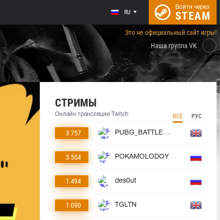
Войти через
RU
STEAM
Это не официальный сайт игры!
Наша группа VK
СТРИМЫ
Онлайн трансляции Twitch
ВСЕ
РУС
3 757
PUBG_BATTLEGROUNDS
3 504
POKAMOLODOY
1 494
des0ut
1 090
TGLTN