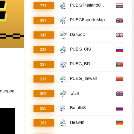
773
PUBGThailandOfficial
391
PUBGEsportsMap
346
DanucD
338
PUBG_CIS
327
PUBG_BR
319
PUBG_Taiwan
говоров
303
القأئد
283
BatulinS
281
Heawin