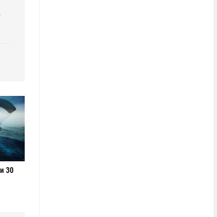
р
и 30