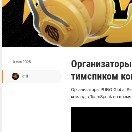
Организаторы
10 мая 2025
тимспиком к
k1ll
Организаторы PUBG Global Ser
команд в TeamSpeak во время