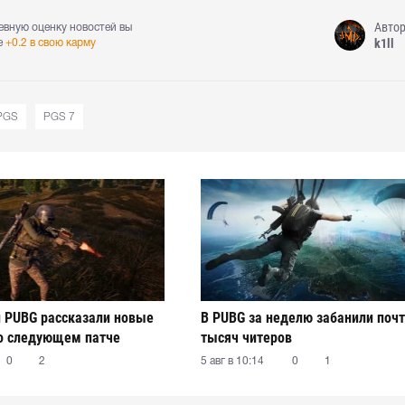
Авто
евную оценку новостей вы
k1ll
е
+0.2 в свою карму
PGS
PGS 7
 PUBG рассказали новые
В PUBG за неделю забанили почт
о следующем патче
тысяч читеров
0
2
5 авг в 10:14
0
1