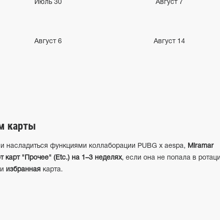
Июль
30
Август
7
Август 6
Август
14
м карты
ли насладиться функциями коллаборации PUBG x aespa,
Miramar
 карт "Прочее" (Etc.) на 1–3 неделях
, если она не попала в ротац
ли
избранная
карта.