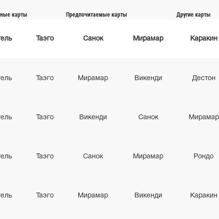
ные карты
Предпочитаемые карты
Другие карты
гель
Таэго
Санок
Мирамар
Каракин
гель
Таэго
Мирамар
Викенди
Дестон
гель
Таэго
Викенди
Санок
Мирамар
гель
Таэго
Санок
Мирамар
Рондо
гель
Таэго
Мирамар
Викенди
Каракин