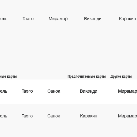
гель
Таэго
Мирамар
Викенди
Каракин
ные карты
Предпочитаемые карты
Другие карты
ель
Таэго
Санок
Викенди
Мирамар
ель
Таэго
Санок
Каракин
Мирамар