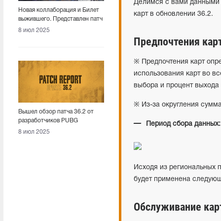
Делимся с вами данными 
Новая коллаборация и Билет
карт в обновлении 36.2.
выжившего. Представлен патч
36.2 в PUBG
8 июл 2025
Предпочтения карт
※ Предпочтения карт опр
использования карт во вс
выбора и процент выхода 
※ Из-за округления сумма
Вышел обзор патча 36.2 от
разработчиков PUBG
Период сбора данных:
8 июл 2025
Исходя из региональных п
будет применена следующ
Обслуживание кар