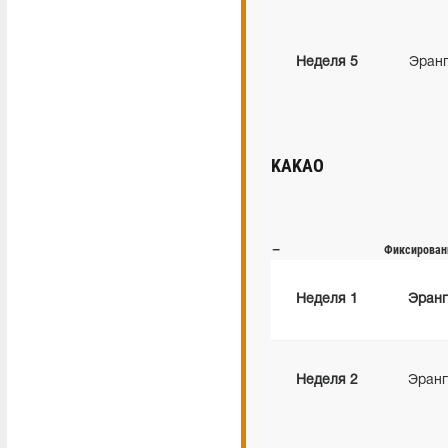
Неделя
5
Эран
KAKAO
—
Фиксирован
Неделя
1
Эранг
Неделя
2
Эранг