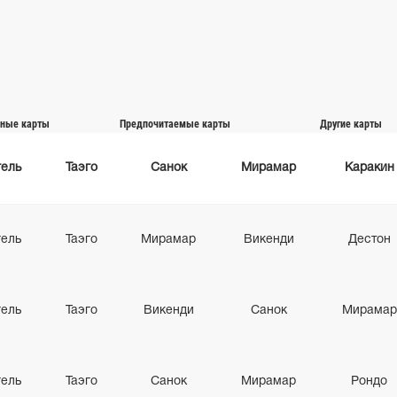
ные карты
Предпочитаемые карты
Другие карты
гель
Таэго
Санок
Мирамар
Каракин
гель
Таэго
Мирамар
Викенди
Дестон
гель
Таэго
Викенди
Санок
Мирамар
гель
Таэго
Санок
Мирамар
Рондо