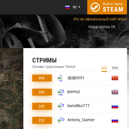
Войти через
RU
STEAM
Это не официальный сайт игры!
Наша группа VK
СТРИМЫ
Онлайн трансляции Twitch
ВСЕ
РУС
494
涵涵0501
284
jeemzz
242
banditko777
233
Antony_Gamer