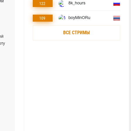
ии
122
8k_hours
109
boyMinORu
ВСЕ СТРИМЫ
ей
оту
2