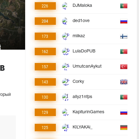
226
DJMaloka
204
ded1ove
173
miikaz
162
LulaDoPUB
 в
157
UmutcanAykut
143
Corky
торый
130
allyz1nfps
129
KapiturinGames
125
KILYAKAi_