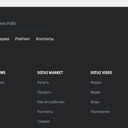
ews PUBG
арма
Рейтинг
Контакты
EWS
DOTA2 MARKET
DOTA2 VIDEO
ния
Купить
Форум
Продать
Видео
Как это работает
Воды
Контакты
Расписание
Скидки