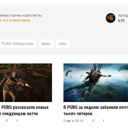
Авто
евную оценку новостей вы
k1ll
е
+0.2 в свою карму
PUBG: Battlegrounds
видео
video
 PUBG рассказали новые
В PUBG за неделю забанили почт
о следующем патче
тысяч читеров
0
1
5 авг в 10:14
0
1