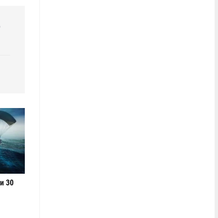
р
и 30