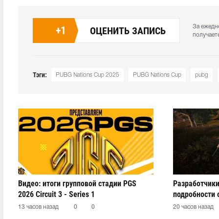
За ежедн
+
1
ОЦЕНИТЬ ЗАПИСЬ
получает
Тэги:
PUBG Nations Cup 2025
PUBG Nations Cup
pubg
Видео: итоги групповой стадии PGS
Разработчики
2026 Circuit 3 - Series 1
подробности 
13 часов назад
0
0
20 часов назад