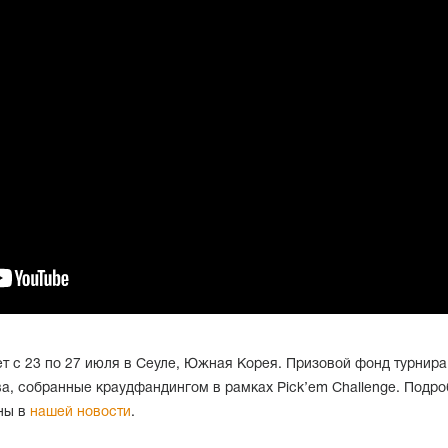
т с 23 по 27 июля в Сеуле, Южная Корея. Призовой фонд турнира
ва, собранные краудфандингом в рамках Pick’em Challenge. Подро
ны в
нашей новости
.