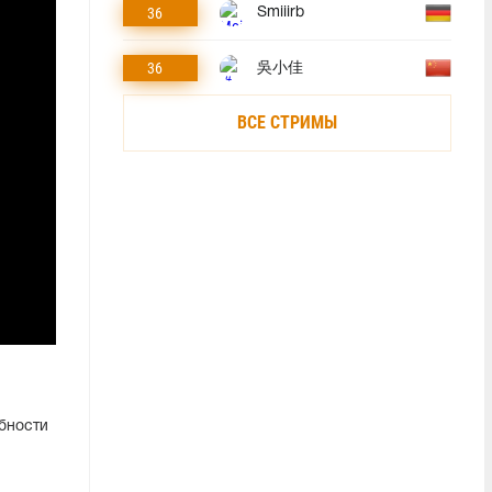
36
Smiiirb
36
吳小佳
ВСЕ СТРИМЫ
бности