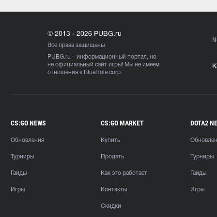
© 2013 - 2026 PUBG.ru
N
Все права защищены
PUBG.ru
– информационный портал, но
не официальный сайт игры! Мы не имеем
К
отношения к BlueHole corp.
CS:GO NEWS
CS:GO MARKET
DOTA2 N
Обновления
Купить
Обновле
Турниры
Продать
Турниры
Гайды
Как это работает
Гайды
Игры
Контакты
Игры
Скидки