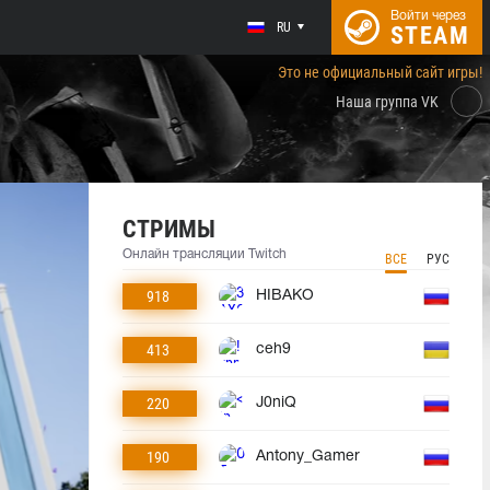
Войти через
RU
STEAM
Это не официальный сайт игры!
Наша группа VK
СТРИМЫ
Онлайн трансляции Twitch
ВСЕ
РУС
918
HIBAKO
413
ceh9
220
J0niQ
190
Antony_Gamer