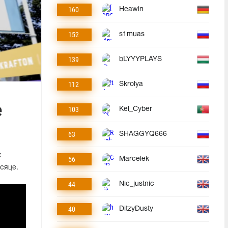
160
Heawin
152
s1muas
139
bLYYYPLAYS
112
Skrolya
е
103
Kel_Cyber
63
SHAGGYQ666
х
56
Marcelek
сяце.
44
Nic_justnic
40
DitzyDusty