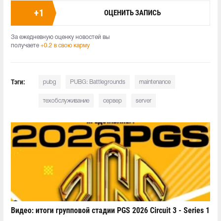
+
1
ОЦЕНИТЬ ЗАПИСЬ
За ежедневную оценку новостей вы
получаете
+0.2 в свою карму
Тэги:
pubg
PUBG: Battlegrounds
maintenance
техобслуживание
сервер
server
Видео: итоги групповой стадии PGS 2026 Circuit 3 - Series 1