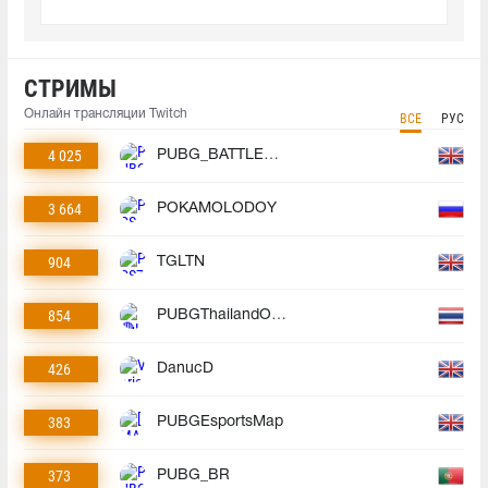
СТРИМЫ
Онлайн трансляции Twitch
ВСЕ
РУС
4 025
PUBG_BATTLEGROUNDS
3 664
POKAMOLODOY
904
TGLTN
854
PUBGThailandOfficial
426
DanucD
383
PUBGEsportsMap
373
PUBG_BR