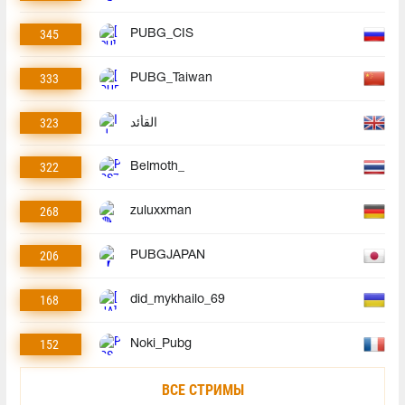
345
PUBG_CIS
333
PUBG_Taiwan
323
القأئد
322
Belmoth_
268
zuluxxman
206
PUBGJAPAN
168
did_mykhailo_69
152
Noki_Pubg
ВСЕ СТРИМЫ