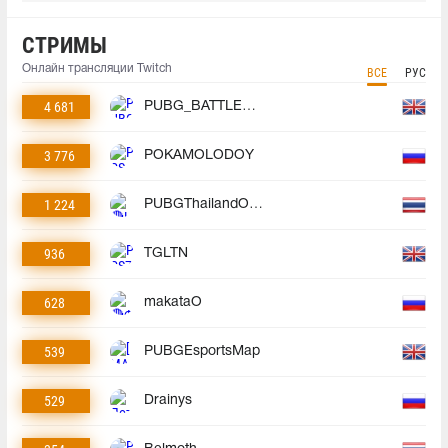
СТРИМЫ
Онлайн трансляции Twitch
ВСЕ
РУС
4 681
PUBG_BATTLEGROUNDS
3 776
POKAMOLODOY
1 224
PUBGThailandOfficial
936
TGLTN
628
makataO
539
PUBGEsportsMap
529
Drainys