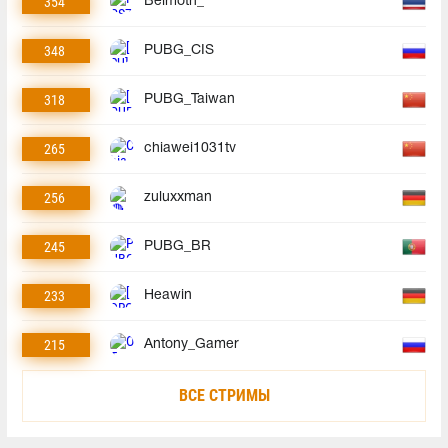
354
Belmoth_
348
PUBG_CIS
318
PUBG_Taiwan
265
chiawei1031tv
256
zuluxxman
245
PUBG_BR
233
Heawin
215
Antony_Gamer
ВСЕ СТРИМЫ