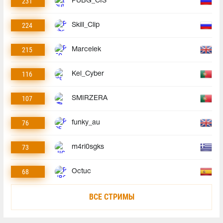
231
PUBG_CIS
224
Skill_Clip
215
Marcelek
116
Kel_Cyber
107
SMIRZERA
76
funky_au
73
m4ri0sgks
68
Octuc
ВСЕ СТРИМЫ