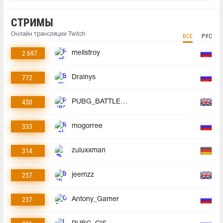
СТРИМЫ
Онлайн трансляции Twitch
ВСЕ
РУС
2 697
mellstroy
772
Drainys
430
PUBG_BATTLEGROUNDS
333
mogorree
314
zuluxxman
257
jeemzz
237
Antony_Gamer