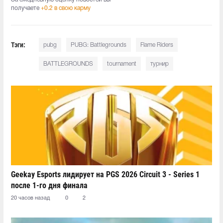
получаете
+0.2 в свою карму
Тэги:
pubg
PUBG: Battlegrounds
Flame Riders
BATTLEGROUNDS
tournament
турнир
Geekay Esports лидирует на PGS 2026 Circuit 3 - Series 1
после 1-го дня финала
20 часов назад
0
2