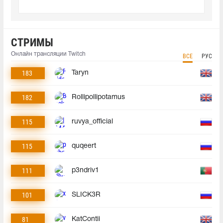
СТРИМЫ
Онлайн трансляции Twitch
ВСЕ
РУС
183
Taryn
182
Rollipollipotamus
115
ruvya_official
115
quqeert
111
p3ndriv1
101
SLICK3R
81
KatContii