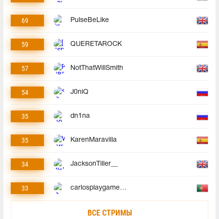
69
PulseBeLike
59
QUERETAROCK
57
NotThatWillSmith
54
J0niQ
35
dn1na
35
KarenMaravilla
34
JacksonTiller__
33
carlosplaygames23
ВСЕ СТРИМЫ