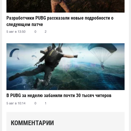
Разработчики PUBG рассказали новые подробности о
следующем патче
5 авг в 13:50
0
2
В PUBG за неделю забанили почти 30 тысяч читеров
5 авг в 10:14
0
1
КОММЕНТАРИИ