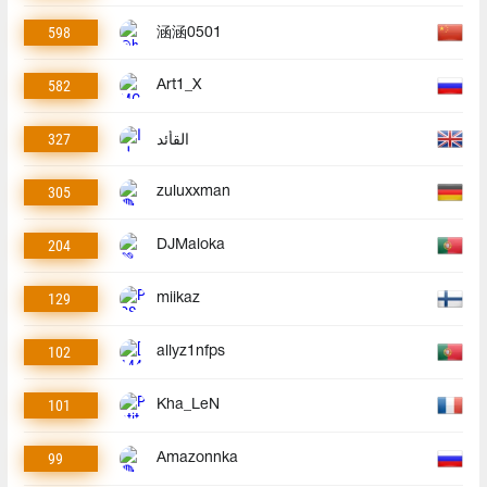
598
涵涵0501
582
Art1_X
327
القأئد
305
zuluxxman
204
DJMaloka
129
miikaz
102
allyz1nfps
101
Kha_LeN
99
Amazonnka