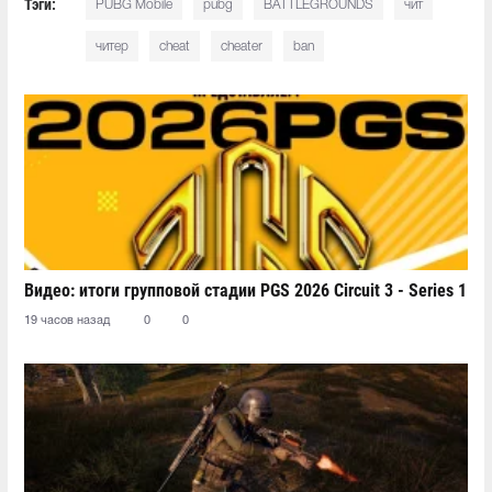
Тэги:
PUBG Mobile
pubg
BATTLEGROUNDS
чит
читер
cheat
cheater
ban
Видео: итоги групповой стадии PGS 2026 Circuit 3 - Series 1
19 часов назад
0
0