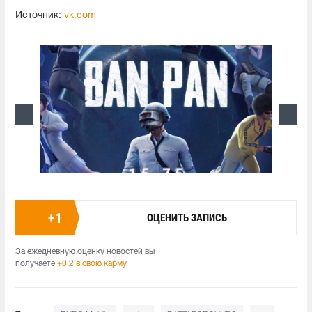
Источник:
vk.com
+
1
ОЦЕНИТЬ ЗАПИСЬ
За ежедневную оценку новостей вы
получаете
+0.2 в свою карму