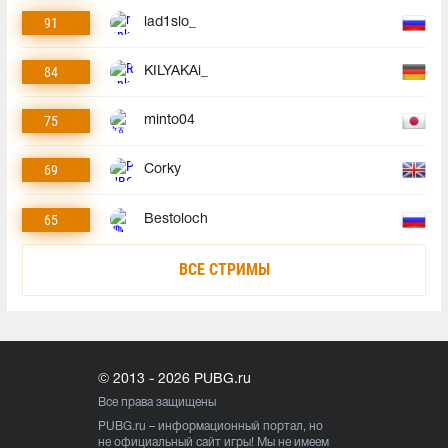
91
lad1slo_
84
KILYAKAi_
75
minto04
69
Corky
65
Bestoloch
ВСЕ СТРИМЫ
© 2013 - 2026 PUBG.ru
Все права защищены
PUBG.ru
– информационный портал, но
не официальный сайт игры! Мы не имеем