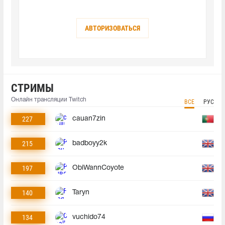
АВТОРИЗОВАТЬСЯ
СТРИМЫ
Онлайн трансляции Twitch
ВСЕ
РУС
227
cauan7zin
215
badboyy2k
197
ObiWannCoyote
140
Taryn
134
vuchido74