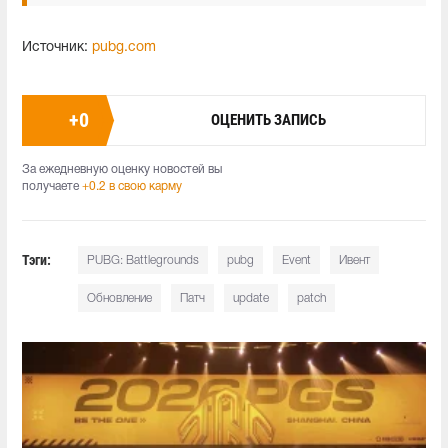
Источник:
pubg.com
+
0
ОЦЕНИТЬ ЗАПИСЬ
За ежедневную оценку новостей вы
получаете
+0.2 в свою карму
Тэги:
PUBG: Battlegrounds
pubg
Event
Ивент
Обновление
Патч
update
patch