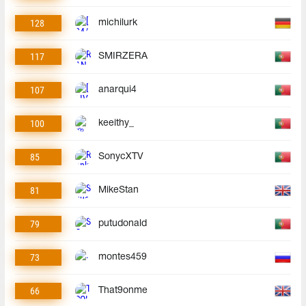
128
michilurk
117
SMIRZERA
107
anarqui4
100
keeithy_
85
SonycXTV
81
MikeStan
79
putudonald
73
montes459
66
That9onme