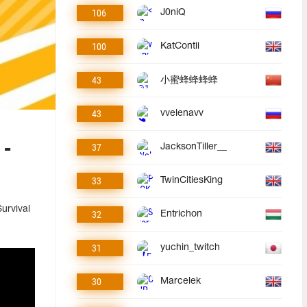
106
J0niQ
100
KatContii
43
小蜜蜂蜂蜂蜂
43
vvelenavv
 -
37
JacksonTiller__
33
TwinCitiesKing
rvival
32
Entrichon
31
yuchin_twitch
30
Marcelek