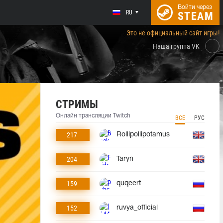
Войти через
RU
STEAM
Это не официальный сайт игры!
Наша группа VK
СТРИМЫ
Онлайн трансляции Twitch
ВСЕ
РУС
217
Rollipollipotamus
204
Taryn
159
quqeert
152
ruvya_official