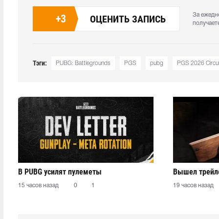
За ежедн
+
3
ОЦЕНИТЬ ЗАПИСЬ
получает
Тэги:
PUBG: Battlegrounds
PGS
pubg
PGS 2026 Circuit
В PUBG усилят пулеметы
Вышел трейле
15 часов назад
0
1
19 часов назад