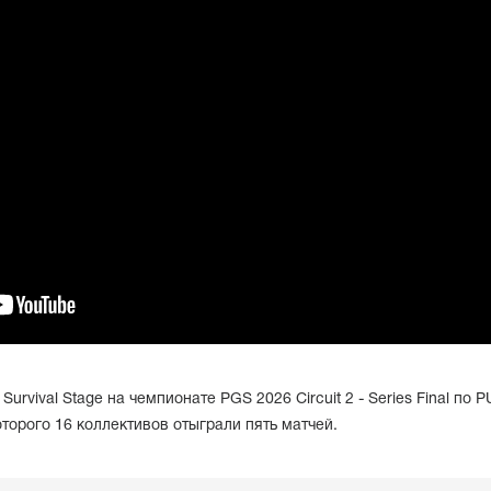
Survival Stage на чемпионате PGS 2026 Circuit 2 - Series Final по 
орого 16 коллективов отыграли пять матчей.