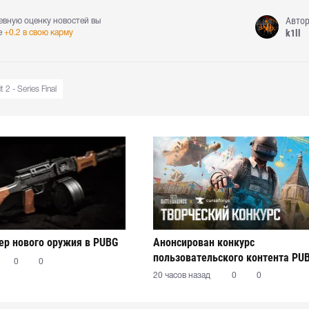
Авто
евную оценку новостей вы
k1ll
е
+0.2 в свою карму
 2 - Series Final
р нового оружия в PUBG
Анонсирован конкурс
пользовательского контента PU
0
0
20 часов назад
0
0