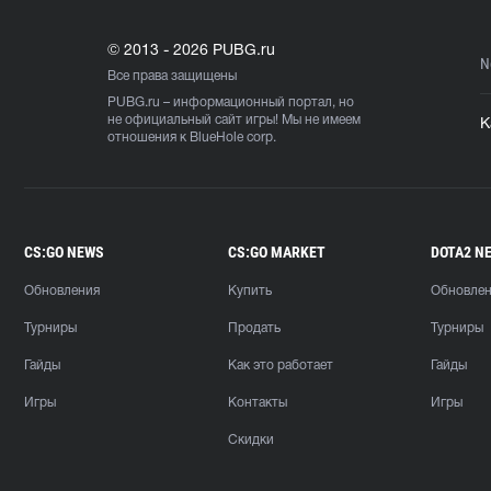
© 2013 - 2026 PUBG.ru
N
Все права защищены
PUBG.ru
– информационный портал, но
не официальный сайт игры! Мы не имеем
К
отношения к BlueHole corp.
CS:GO NEWS
CS:GO MARKET
DOTA2 N
Обновления
Купить
Обновле
Турниры
Продать
Турниры
Гайды
Как это работает
Гайды
Игры
Контакты
Игры
Скидки