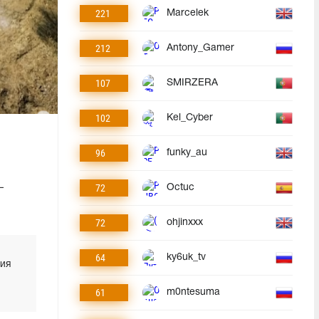
221
Marcelek
212
Antony_Gamer
107
SMIRZERA
102
Kel_Cyber
96
funky_au
72
–
Octuc
72
ohjinxxx
64
ky6uk_tv
вия
61
m0ntesuma