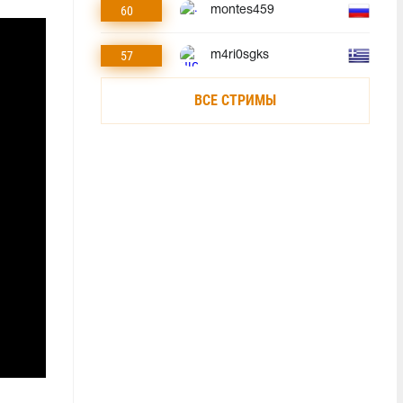
60
montes459
57
m4ri0sgks
ВСЕ СТРИМЫ