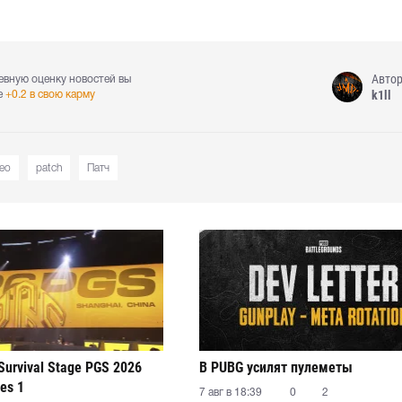
Авто
евную оценку новостей вы
k1ll
е
+0.2 в свою карму
deo
patch
Патч
Survival Stage PGS 2026
В PUBG усилят пулеметы
ies 1
7 авг в 18:39
0
2