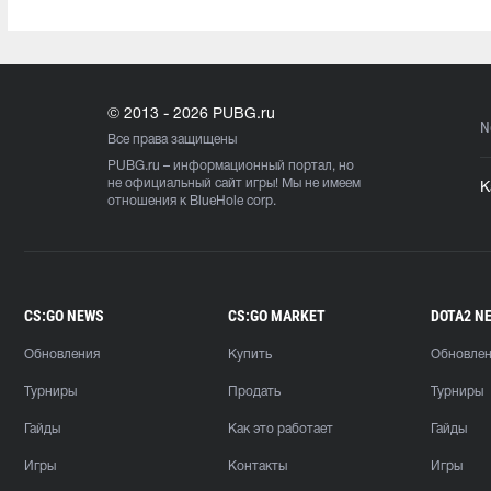
© 2013 - 2026 PUBG.ru
N
Все права защищены
PUBG.ru
– информационный портал, но
не официальный сайт игры! Мы не имеем
К
отношения к BlueHole corp.
CS:GO NEWS
CS:GO MARKET
DOTA2 N
Обновления
Купить
Обновле
Турниры
Продать
Турниры
Гайды
Как это работает
Гайды
Игры
Контакты
Игры