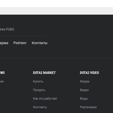
ews PUBG
арма
Рейтинг
Контакты
EWS
DOTA2 MARKET
DOTA2 VIDEO
ния
Купить
Форум
Продать
Видео
Как это работает
Воды
Контакты
Расписание