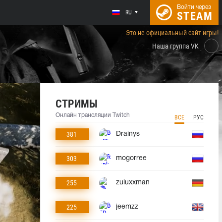
Войти через
RU
STEAM
Это не официальный сайт игры!
Наша группа VK
СТРИМЫ
Онлайн трансляции Twitch
ВСЕ
РУС
381
Drainys
303
mogorree
255
zuluxxman
225
jeemzz