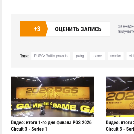
За ежедн
+
3
ОЦЕНИТЬ ЗАПИСЬ
получает
Тэги:
PUBG: Battlegrounds
pubg
teaser
smoke
vi
Видео: итоги 1-го дня финала PGS 2026
Видео: итоги 
Circuit 3 - Series 1
Circuit 3 - Ser