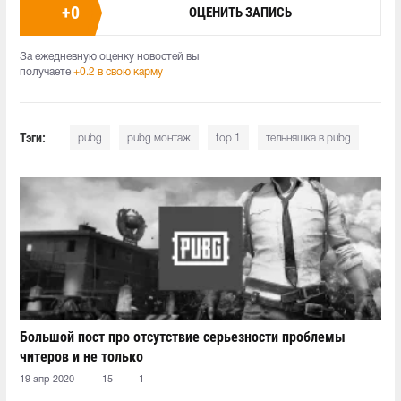
+
0
ОЦЕНИТЬ ЗАПИСЬ
За ежедневную оценку новостей вы
получаете
+0.2 в свою карму
Тэги:
pubg
pubg монтаж
top 1
тельняшка в pubg
Большой пост про отсутствие серьезности проблемы
читеров и не только
19 апр 2020
15
1