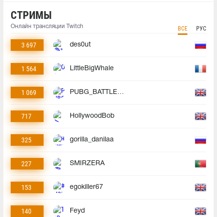
СТРИМЫ
Онлайн трансляции Twitch
ВСЕ
РУС
3 697
des0ut
1 564
LittleBigWhale
1 069
PUBG_BATTLEGROUNDS
717
HollywoodBob
325
gorilla_danilaa
227
SMIRZERA
153
egokiller67
140
Feyd