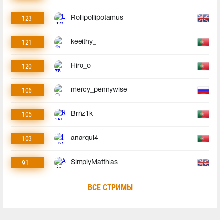
123
Rollipollipotamus
121
keeithy_
120
Hiro_o
106
mercy_pennywise
105
Brnz1k
103
anarqui4
91
SimplyMatthias
ВСЕ СТРИМЫ