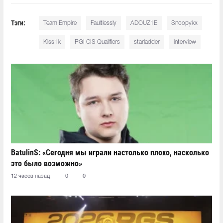
Тэги:
Team Empire
Faultlessly
ADOUZ1E
Snoopykx
Kiss1k
PGI CIS Qualifiers
starladder
interview
BatulinS: «Сегодня мы играли настолько плохо, насколько
это было возможно»
12 часов назад
0
0