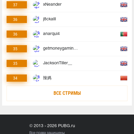
37
xNeander
36
j8ckalll
36
anarqui4
35
getmoneygaminggmg
35
JacksonTiller__
34
辣媽
ВСЕ СТРИМЫ
© 2013 - 2026 PUBG.ru
Все права защищены