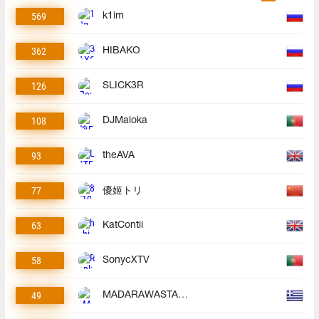
569
k1im
362
HIBAKO
126
SLICK3R
108
DJMaloka
93
theAVA
77
優姬トリ
63
KatContii
58
SonycXTV
49
MADARAWASTAKEN