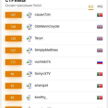
СТРИМЫ
Онлайн трансляции Twitch
ВСЕ
РУС
187
cauan7zin
149
ObiWannCoyote
133
Taryn
127
SimplyMatthias
111
vuchido74
98
SonycXTV
93
anarqui4
89
keeithy_