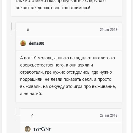
так чисто мимо глаз пропускаете? Открываю 
секрет так делают все топ стримеры!
29 авг 2018
0
demas00
А вот 19 молодцы, никто не ждал от них чего то 
сверхъестественного, а они взяли и 
отработали, где нужно отсиделись, где нужно 
подрашили, не лезли показать себя, а просто 
выживали, на секунду это игра про выживание, 
а не нагиб.
29 авг 2018
0
†???ℂ?ℕ†