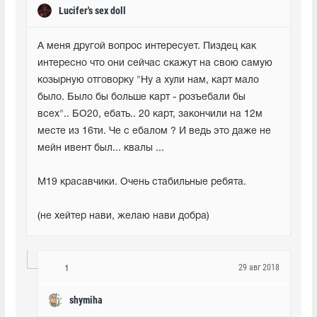
Lucifer's sex doll
А меня другой вопрос интересует. Пиздец как 
интересно что они сейчас скажут на свою самую 
козырную отговорку "Ну а хули нам, карт мало 
было. Было бы больше карт - розъебали бы 
всех".. БО20, ебать.. 20 карт, закончили на 12м 
месте из 16ти. Че с ебалом ? И ведь это даже не 
мейн ивент был... квалы ...
М19 красавчики. Очень стабильные ребята.
(не хейтер нави, желаю нави добра)
29 авг 2018
1
shymiha