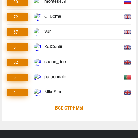
80
montes459
72
C_Dome
67
VurT
61
KatContii
52
shane_doe
51
putudonald
41
MikeStan
ВСЕ СТРИМЫ