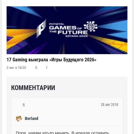
17 Gaming выиграла «Игры Будущего 2026»
2 авг в 18:20
0
1
КОММЕНТАРИИ
28 авг 2018
5
Borland
Пора  навям что-то менять. В идеале оставить 