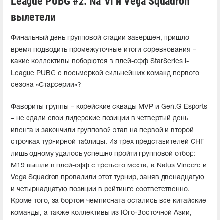
League PUBG #2. Na`Vi и Vega Squadron
вылетели
Финальный день групповой стадии завершен, пришло
время подводить промежуточные итоги соревнования –
какие коллективы поборются в плей-офф StarSeries i-
League PUBG с восьмеркой сильнейших команд первого
сезона «Старсерии»?
Фавориты группы – корейские сквады MVP и Gen.G Esports
– не сдали свои лидерские позиции в четвертый день
ивента и закончили групповой этап на первой и второй
строчках турнирной таблицы. Из трех представителей СНГ
лишь одному удалось успешно пройти групповой отбор:
M19 вышли в плей-офф с третьего места, а Natus Vincere и
Vega Squadron провалили этот турнир, заняв двенадцатую
и четырнадцатую позиции в рейтинге соответственно.
Кроме того, за бортом чемпионата остались все китайские
команды, а также коллективы из Юго-Восточной Азии,