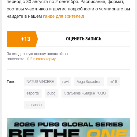
период с 30 августа по 2 сентября. Расписание, формат,
составы участников и другие подробности о чемпионате вы
найдете в нашем
гайде для зрителей
!
+
13
ОЦЕНИТЬ ЗАПИСЬ
За ежедневную оценку новостей вы
получаете
+0.2 в свою карму
Тэги:
NATUS VINCERE
navi
Vega Squadron
m19
esports
pubg
StarSeries i-League PUBG
starladder