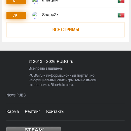
81
anarqui4
79
Shapp2k
ВСЕ СТРИМЫ
© 2013 - 2026 PUBG.ru
Все права защищены
PUBG.ru
– информационный портал, но
не официальный сайт игры! Мы не имеем
отношения к BlueHole corp.
News PUBG
Карма
Рейтинг
Контакты