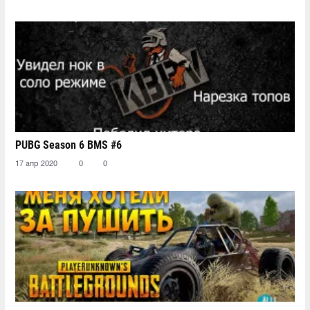
PUBG Season 6 BMS #6
17 апр 2020
0
0