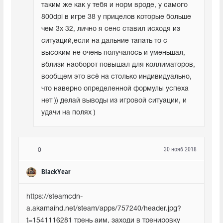
таким же как у тебя и норм вроде, у самого 
800dpi в игре 38 у прицелов которые больше 
чем 3х 32, лично я сенс ставил исходя из 
ситуаций,если на дальние тапать то с 
высоким не очень получалось и уменьшал, 
вблизи наоборот повышал для коллиматоров, 
вообщем это всё на столько индивидуально, 
что наверно определенной формулы успеха 
нет )) делай выводы из игровой ситуации, и 
удачи на полях )
30 нояб 2018
0
BlackYear
https://steamcdn-
a.akamaihd.net/steam/apps/757240/header.jpg?
t=1541116281 трень аим, заходи в тренировку 