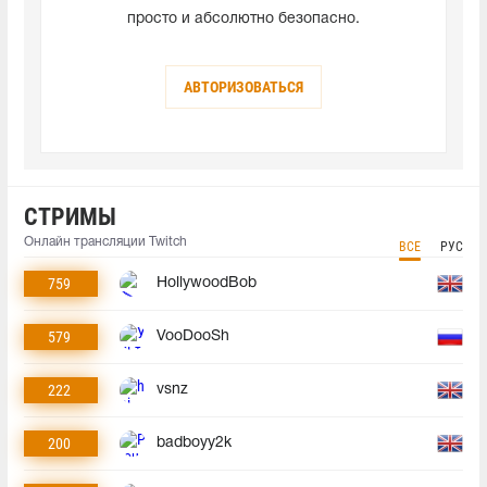
просто и абсолютно безопасно.
АВТОРИЗОВАТЬСЯ
СТРИМЫ
Онлайн трансляции Twitch
ВСЕ
РУС
759
HollywoodBob
579
VooDooSh
222
vsnz
200
badboyy2k