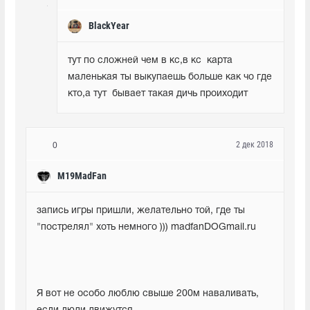
BlackYear
тут по сложней чем в кс,в кс  карта 
маленькая ты выкупаешь больше как чо где 
кто,а тут  бывает такая дичь проиходит
2 дек 2018
0
M19MadFan
запись игры пришли, желательно той, где ты 
"пострелял" хоть немного ))) madfanDOGmail.ru
Я вот не особо люблю свыше 200м наваливать, 