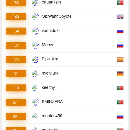
183
cauan7zin
140
ObiWannCoyote
139
vuchido74
137
Morsy
124
Pipa_Arg
121
michilurk
119
keeithy_
97
SMIRZERA
89
montes459