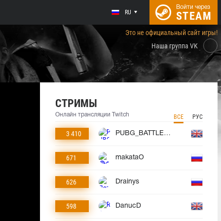
Войти через
RU
STEAM
Это не официальный сайт игры!
Наша группа VK
СТРИМЫ
Онлайн трансляции Twitch
ВСЕ
РУС
3 410
PUBG_BATTLEGROUNDS
671
makataO
626
Drainys
598
DanucD