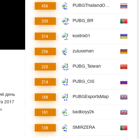
456
PUBGThailandOfficial
339
PUBG_BR
314
kostrix01
256
zuluxxman
220
PUBG_Taiwan
214
PUBG_CIS
ий день
188
PUBGEsportsMap
та 2017
ч
181
badboyy2k
138
SMIRZERA