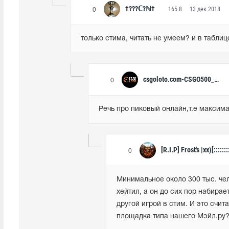
†???ℂ?ℕ†
165.8
13 дек 2018
0
только стима, читать не умеем? и в таблиц
csgoloto.com-CSGO500_society.gg
0
Речь про пиковый онлайн,т.е максима
[R.I.P] Frost's |xx)[:::::::
0
Минимальное около 300 тыс. чело
хейтил, а он до сих пор набирае
другой игрой в стим. И это счит
площадка типа нашего Мэйл.ру?