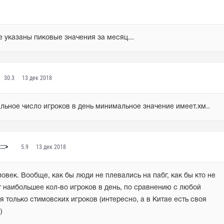
е указаны пиковые значения за месяц...
30.3
13 дек 2018
льное число игроков в день минимальное значение имеет.хм..
:::>
5.9
13 дек 2018
век. Вообще, как бы люди не плевались на пабг, как бы кто не 
т наибольшее кол-во игроков в день, по сравнению с любой 
ая только стимовских игроков (интересно, а в Китае есть своя 
)