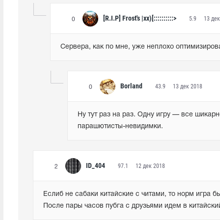
[R.I.P] Frost's |xx)[::::::::::>
5.9
13 дек
0
Сервера, как по мне, уже неплохо оптимизирова
Borland
43.9
13 дек 2018
0
Ну тут раз на раз. Одну игру — все шикарн
парашютисты-невидимки.
ID_404
97.1
12 дек 2018
2
Еслиб не сабаки китайские с читами, то норм игра был
После пары часов пубга с друзьями идем в китайски