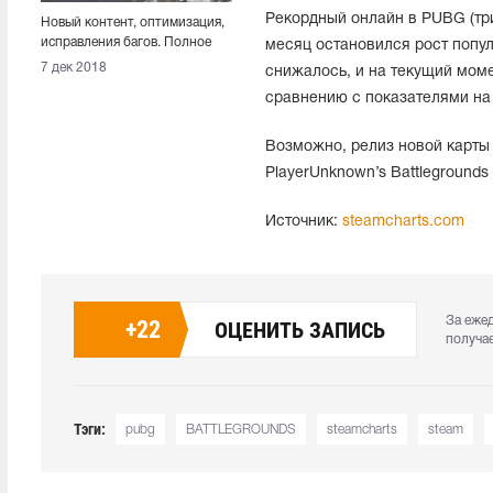
Рекордный онлайн в PUBG (три
Новый контент, оптимизация,
исправления багов. Полное
месяц остановился рост попу
описание патча #24
7 дек 2018
снижалось, и на текущий моме
сравнению с показателями на 
Возможно, релиз новой карты 
PlayerUnknown’s Battleground
Источник:
steamcharts.com
За еже
+
22
ОЦЕНИТЬ ЗАПИСЬ
получа
Тэги:
pubg
BATTLEGROUNDS
steamcharts
steam