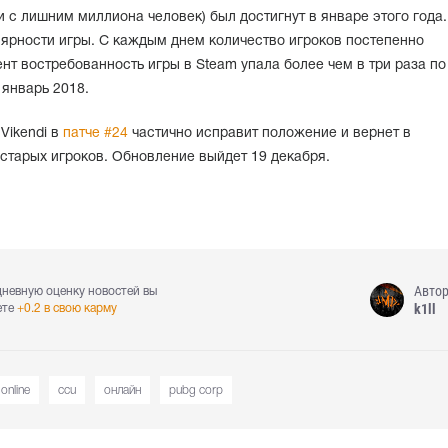
 с лишним миллиона человек) был достигнут в январе этого года.
лярности игры. С каждым днем количество игроков постепенно
нт востребованность игры в Steam упала более чем в три раза по
январь 2018.
Vikendi в
патче #24
частично исправит положение и вернет в
s старых игроков. Обновление выйдет 19 декабря.
Авто
дневную оценку новостей вы
k1ll
ете
+0.2 в свою карму
online
ccu
онлайн
pubg corp