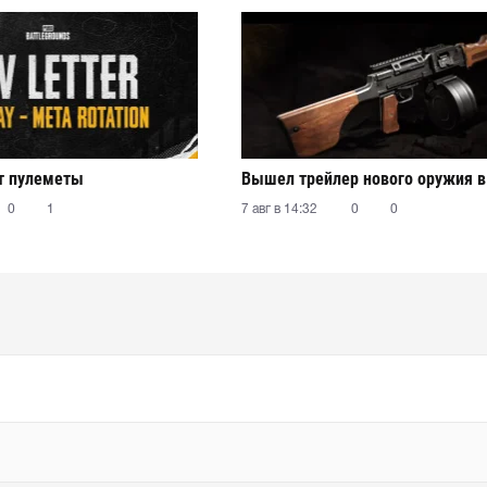
т пулеметы
Вышел трейлер нового оружия 
0
1
7 авг в 14:32
0
0