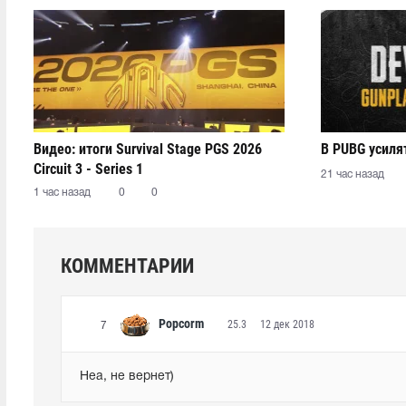
Видео: итоги Survival Stage PGS 2026
В PUBG усиля
Circuit 3 - Series 1
21 час назад
1 час назад
0
0
КОММЕНТАРИИ
Popcorm
25.3
12 дек 2018
7
Неа, не вернет)