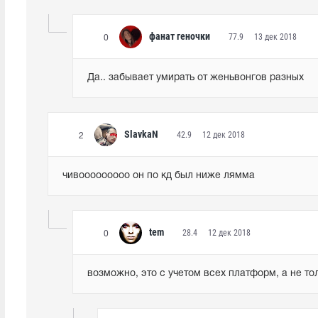
фанат геночки
77.9
13 дек 2018
0
Да.. забывает умирать от женьвонгов разных
SlavkaN
42.9
12 дек 2018
2
чивооооооооо он по кд был ниже лямма
tem
28.4
12 дек 2018
0
возможно, это с учетом всех платформ, а не то