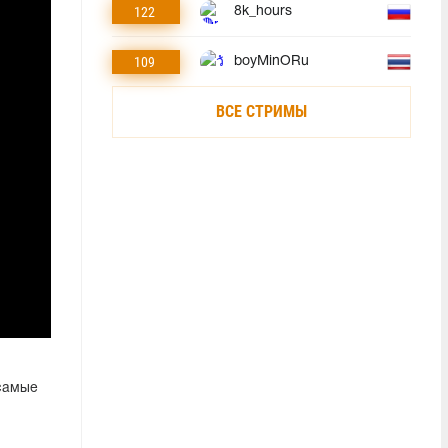
122
8k_hours
109
boyMinORu
ВСЕ СТРИМЫ
 самые