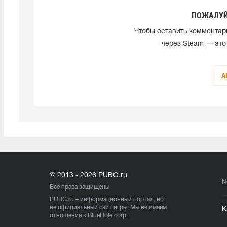
ПОЖАЛУЙ
Чтобы оставить комментар
через Steam — это
А
© 2013 - 2026 PUBG.ru
N
Все права защищены
PUBG.ru
– информационный портал, но
не официальный сайт игры! Мы не имеем
К
отношения к BlueHole corp.