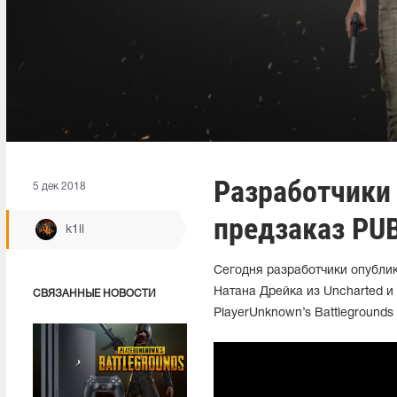
Разработчики
5 дек 2018
предзаказ PUB
k1ll
Сегодня разработчики опубли
Натана Дрейка из Uncharted и 
СВЯЗАННЫЕ НОВОСТИ
PlayerUnknown’s Battlegrounds н