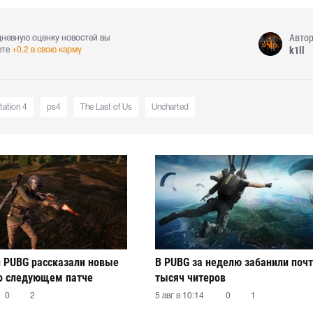
Авто
дневную оценку новостей вы
k1ll
ете
+0.2 в свою карму
tation 4
ps4
The Last of Us
Uncharted
 PUBG рассказали новые
В PUBG за неделю забанили почт
о следующем патче
тысяч читеров
0
2
5 авг в 10:14
0
1