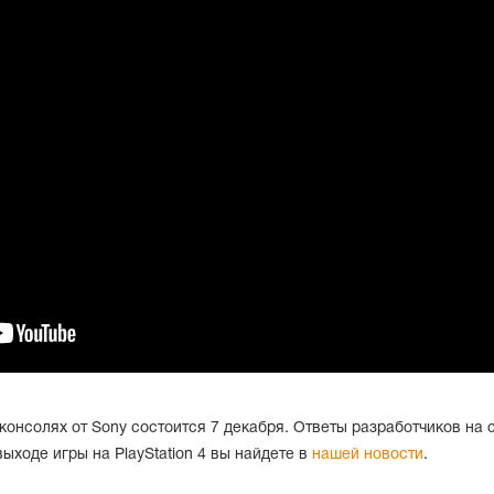
онсолях от Sony состоится 7 декабря. Ответы разработчиков на
ыходе игры на PlayStation 4 вы найдете в
нашей новости
.