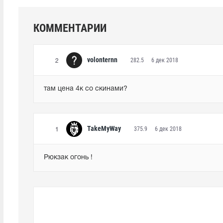
КОММЕНТАРИИ
volonternn
282.5
6 дек 2018
2
там цена 4к со скинами?
TakeMyWay
375.9
6 дек 2018
1
Рюкзак огонь !