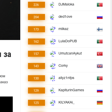
226
DJMaloka
204
ded1ove
173
miikaz
162
LulaDoPUB
 за
157
UmutcanAykut
143
Corky
тюм
130
allyz1nfps
заказ
129
KapiturinGames
125
KILYAKAi_