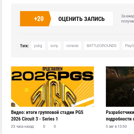
За еже
+
20
ОЦЕНИТЬ ЗАПИСЬ
получа
Тэги:
pubg
sony
console
BATTLEGROUNDS
PlayS
Видео: итоги групповой стадии PGS
Разработчики
2026 Circuit 3 - Series 1
подробности 
23 часа назад
0
0
5 авг в 13:50