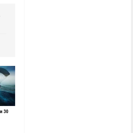
р
и 30