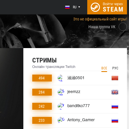
Войти через
RU
STEAM
Это не официальный сайт игры!
Наша группа VK
СТРИМЫ
Онлайн трансляции Twitch
ВСЕ
РУС
494
涵涵0501
284
jeemzz
242
banditko777
233
Antony_Gamer