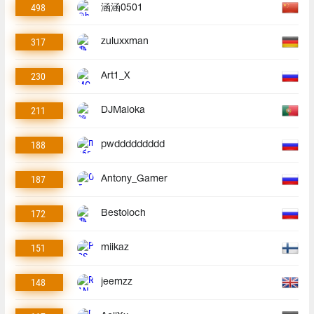
498
涵涵0501
317
zuluxxman
230
Art1_X
211
DJMaloka
188
pwddddddddd
187
Antony_Gamer
172
Bestoloch
151
miikaz
148
jeemzz