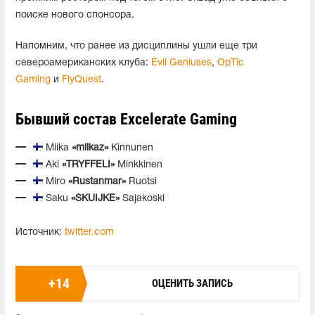
поиске нового спонсора.
Напомним, что ранее из дисциплины ушли еще три
североамериканских клуба:
Evil Geniuses
,
OpTic
Gaming
и
FlyQuest
.
Бывший состав Excelerate Gaming
Miika
«miikaz»
Kinnunen
Aki
«TRYFFELI»
Minkkinen
Miro
«Rustanmar»
Ruotsi
Saku
«SKUIJKE»
Sajakoski
Источник:
twitter.com
+
14
ОЦЕНИТЬ ЗАПИСЬ