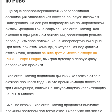
по PUBG
Еще одна североамериканская киберспортивная
организация отказалась от состава по PlayerUnknown’s
Battlegrounds. На сей раз подразделение по «королевской
битве» Брендана Грина закрыла Excelerate Gaming. Как
сказано в официальном заявлении, организация решила
переоценить свое положение на киберспортивной сцене.
При всем при этом команда, выступавшая под флагом
этого клуба, недавно
заняла третье место в отборе на
PUBG Europe League
, выиграв путевку в первую фазу
европейской про-лиги.
Excelerate Gaming подписала финский коллектив o1ne в
октябре прошлого года. За это время команда посетила
три LAN-турнира, включая вышеупомянутую квалификацию
на PEL в Минске.
Бывшие игроки Excelerate Gaming продолжат выступать
прежним ростером под тегом o1ne. Сквад уже объявил о