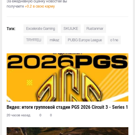
За ежедневную оценку новостей вы
получаете
+0.2 в свою карму
Тэги:
Excelerate Gaming
SKUIJKE
Rustanmar
TRYFFELI
miikaz
PUBG Europe League
o1ne
Видео: итоги групповой стадии PGS 2026 Circuit 3 - Series 1
20 часов назад
0
0