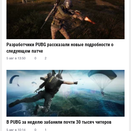
Разработчики PUBG рассказали новые подробности о
следующем патче
5 авг в 13:50
0
2
В PUBG за неделю забанили почти 30 тысяч читеров
5 авг в 10:14
0
1