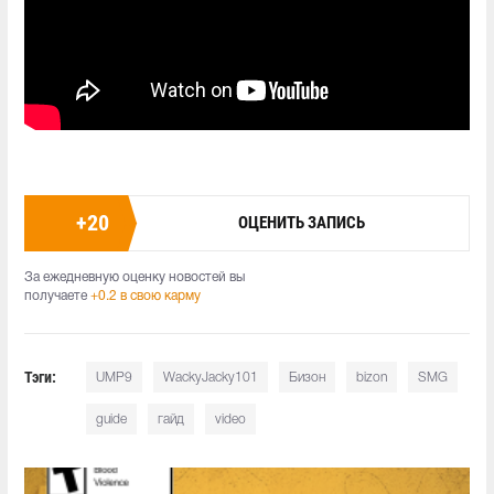
+
20
ОЦЕНИТЬ ЗАПИСЬ
За ежедневную оценку новостей вы
получаете
+0.2 в свою карму
Тэги:
UMP9
WackyJacky101
Бизон
bizon
SMG
guide
гайд
video