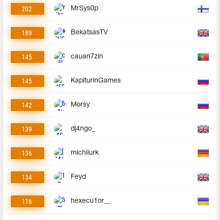
202
MrSys0p
189
BekatsasTV
145
cauan7zin
145
KapiturinGames
142
Morsy
139
dj4ngo_
136
michilurk
134
Feyd
116
hexecu1or__