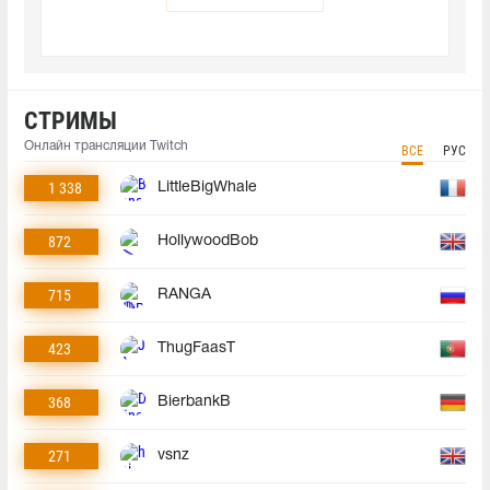
СТРИМЫ
Онлайн трансляции Twitch
ВСЕ
РУС
1 338
LittleBigWhale
872
HollywoodBob
715
RANGA
423
ThugFaasT
368
BierbankB
271
vsnz