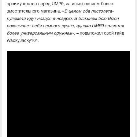
преимущества перед UMP9, за исключением более
вместительного магазина. «
В целом оба пистолета-
пулемета идут ноздря в ноздрю. В ближнем бою Bizon
показывает себя немного лучше, однако UMP9 является
более универсальным оружием
», – подытожил свой гайд
WackyJacky101.