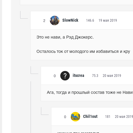
SlowNick
146.6
19 мая 2019
2
Это не нави, а Рэд Джокерс. 
Осталось ток от молодого им избавиться и кру
itscrea
75.3
20 мая 2019
0
Ага, тогда и прошлый состав тоже не Нави
Chil1out
181
20 мая 201
0