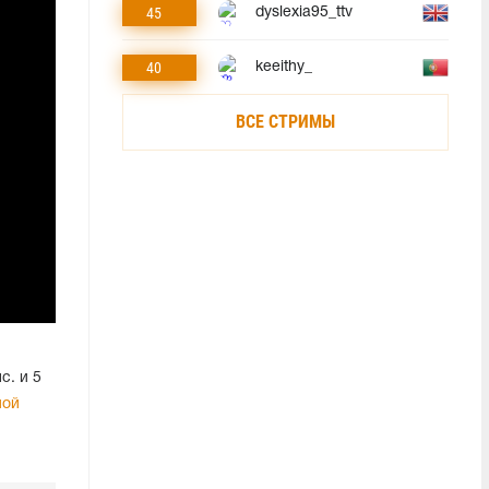
45
dyslexia95_ttv
40
keeithy_
ВСЕ СТРИМЫ
с. и 5
ной