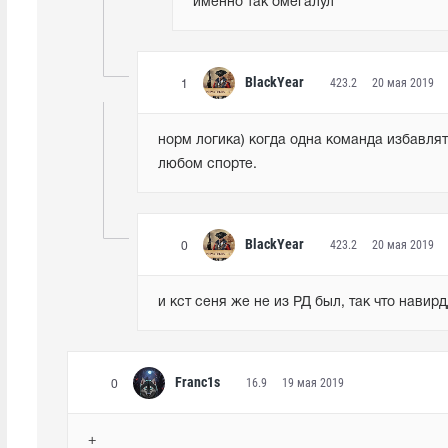
именно так омегалул
BlackYear
423.2
20 мая 2019
1
норм логика) когда одна команда избавлять
любом спорте.
BlackYear
423.2
20 мая 2019
0
и кст сеня же не из РД был, так что нав
Franc1s
16.9
19 мая 2019
0
+