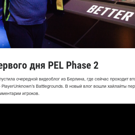
первого дня PEL Phase 2
пустила очередной видеоблог из Берлина, где сейчас проходит вт
 PlayerUnknown’s Battlegrounds. В новый влог вошли хайлайты пе
мментарии игроков.