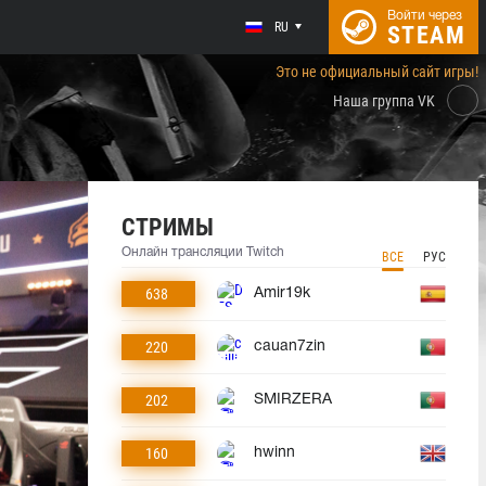
Войти через
RU
STEAM
Это не официальный сайт игры!
Наша группа VK
СТРИМЫ
Онлайн трансляции Twitch
ВСЕ
РУС
638
Amir19k
220
cauan7zin
202
SMIRZERA
160
hwinn