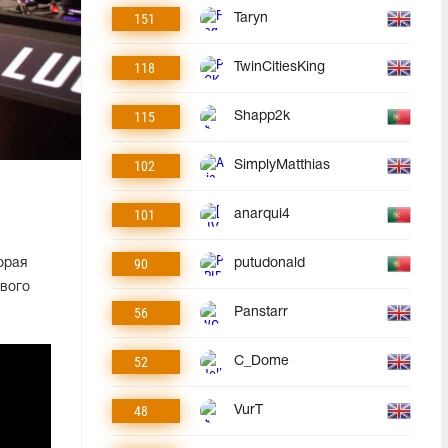
151
Taryn
118
TwinCitiesKing
115
Shapp2k
102
SimplyMatthias
101
anarqui4
90
орая
putudonald
рвого
56
Panstarr
52
C_Dome
48
VurT