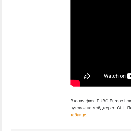
Вторая фаза PUBG Europe Leag
путевок на мейджор от GLL. П
таблице
.