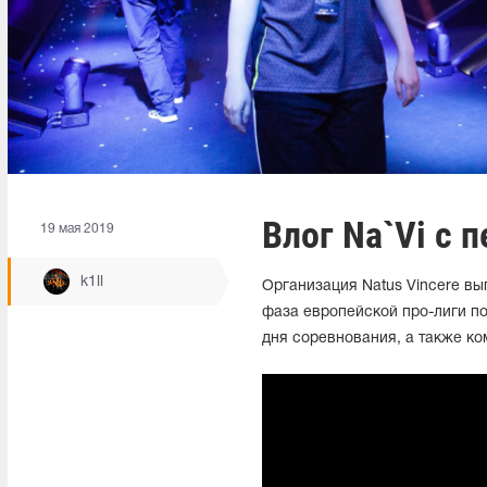
Влог Na`Vi с 
19 мая 2019
k1ll
Организация Natus Vincere вы
фаза европейской про-лиги по
дня соревнования, а также ко