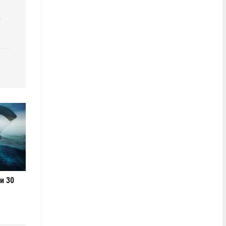
р
и 30