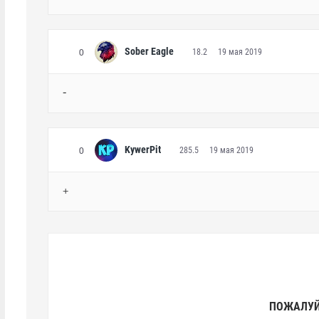
Sober Eagle
18.2
19 мая 2019
0
-
KywerPit
285.5
19 мая 2019
0
+
ПОЖАЛУЙ