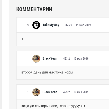
КОММЕНТАРИИ
TakeMyWay
375.9
19 мая 2019
3
+
BlackYear
423.2
19 мая 2019
1
второй день для них тоже норм
BlackYear
423.2
19 мая 2019
1
кст,а де хейтеры нави,  харьтфууууу xD