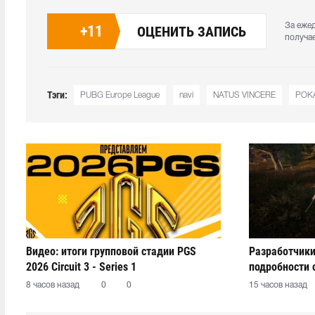
За еже
+
11
ОЦЕНИТЬ ЗАПИСЬ
получа
Тэги:
PUBG Europe League
navi
NATUS VINCERE
POK
Видео: итоги групповой стадии PGS
Разработчики
2026 Circuit 3 - Series 1
подробности 
8 часов назад
0
0
15 часов назад