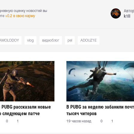
Авто
дневную оценку новостей вы
k1ll
ете
+0.2 в свою карму
AMOLODOY
vlog
видеоблог
pel
ADOUZ1E
 PUBG рассказали новые
В PUBG за неделю забанили почт
о следующем патче
тысяч читеров
0
1
19 часов назад
0
1