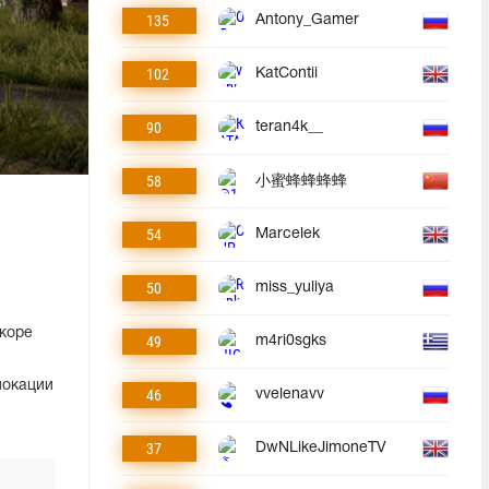
135
Antony_Gamer
102
KatContii
90
teran4k__
58
小蜜蜂蜂蜂蜂
54
Marcelek
50
miss_yuliya
коре
49
m4ri0sgks
локации
46
vvelenavv
37
DwNLikeJimoneTV