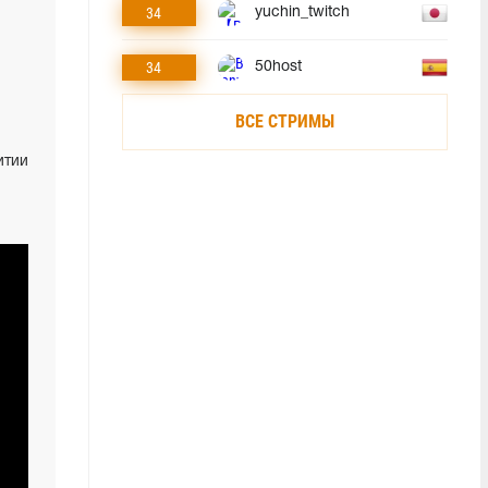
34
yuchin_twitch
34
50host
ВСЕ СТРИМЫ
итии