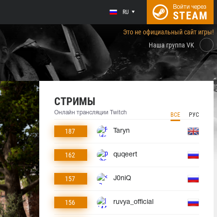
Войти через
RU
STEAM
Это не официальный сайт игры!
Наша группа VK
СТРИМЫ
Онлайн трансляции Twitch
ВСЕ
РУС
187
Taryn
162
quqeert
157
J0niQ
156
ruvya_official