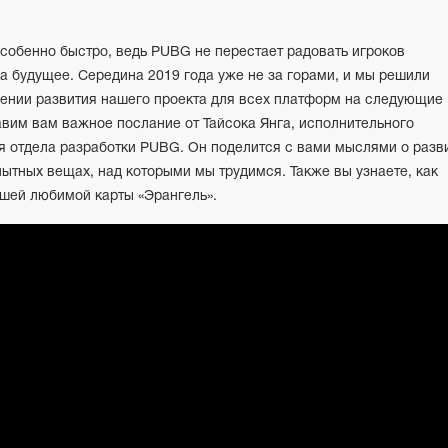
особенно быстро, ведь PUBG не перестает радовать игроков
а будущее. Середина 2019 года уже не за горами, и мы решили
лении развития нашего проекта для всех платформ на следующие
вим вам важное послание от Тайсока Янга, исполнительного
я отдела разработки PUBG. Он поделится с вами мыслями о разв
ытных вещах, над которыми мы трудимся. Также вы узнаете, как
ашей любимой карты «Эрангель».