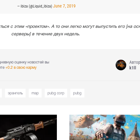
June 7, 2019
— ibiza (@Liquid_ibiza)
ться с этим «проектом». А то они легко могут выпустить его [на о
серверы] в течение двух недель.
Авто
дневную оценку новостей вы
k1ll
ете
+0.2 в свою карму
эрангель
map
pubg corp
pubg