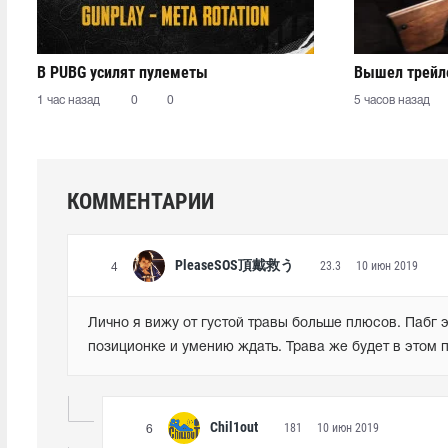
В PUBG усилят пулеметы
Вышел трейле
1 час назад
0
0
5 часов назад
КОММЕНТАРИИ
PleaseSOS頂戴救う
23.3
10 июн 2019
4
Лично я вижу от густой травы больше плюсов. Пабг э
позиционке и умению ждать. Трава же будет в этом п
Chil1out
181
10 июн 2019
6