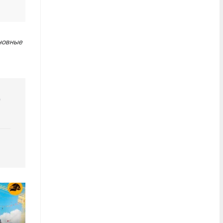
сновные
р