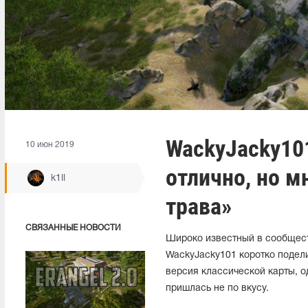
WackyJacky10
10 июн 2019
отлично, но м
k1ll
трава»
СВЯЗАННЫЕ НОВОСТИ
Широко известный в сообществ
WackyJacky101 коротко поде
версия классической карты, о
пришлась не по вкусу.