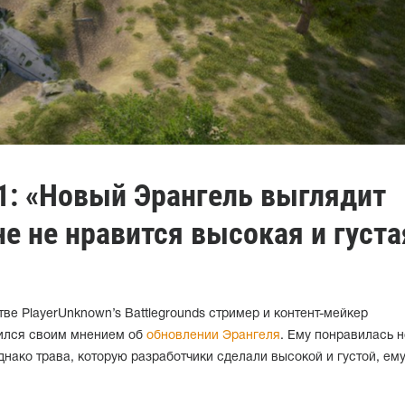
1: «Новый Эрангель выглядит
не не нравится высокая и густа
е PlayerUnknown’s Battlegrounds стример и контент-мейкер
лился своим мнением об
обновлении Эрангеля
. Ему понравилась 
днако трава, которую разработчики сделали высокой и густой, ем