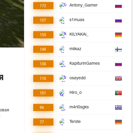
172
Antony_Gamer
157
s1muas
155
KILYAKAi_
149
miikaz
130
KapiturinGames
я
110
osayedd
101
Hiro_o
96
m4ri0sgks
новая
у
77
Terste