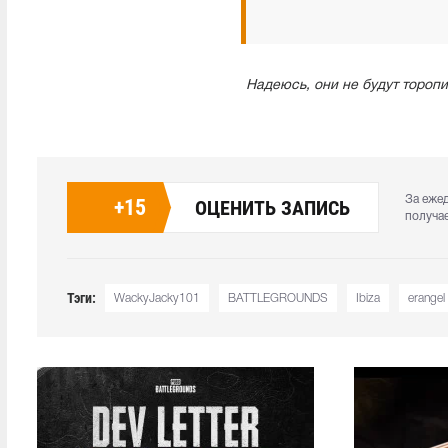
Надеюсь, они не будут торопи
За еже
+
15
ОЦЕНИТЬ ЗАПИСЬ
получа
Тэги:
WackyJacky101
BATTLEGROUNDS
Ibiza
erangel