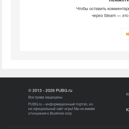
Чтобы оставить комментар
через Steam — это
А
© 2013 - 2026 PUBG.ru
N
Все права защищены
PUBG.ru
– информационный портал, но
не официальный сайт игры! Мы не имеем
К
отношения к BlueHole corp.