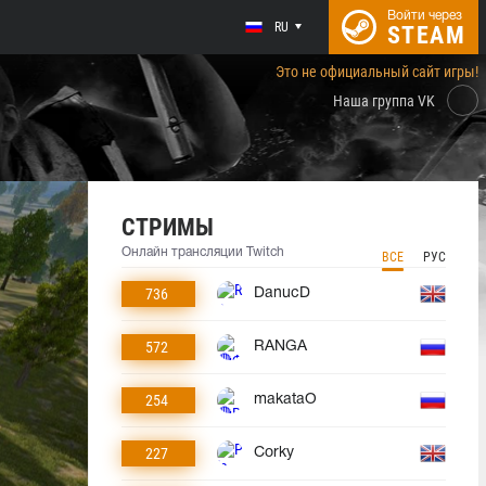
Войти через
RU
STEAM
Это не официальный сайт игры!
Наша группа VK
СТРИМЫ
Онлайн трансляции Twitch
ВСЕ
РУС
736
DanucD
572
RANGA
254
makataO
227
Corky