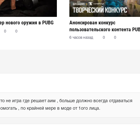
р нового оружия в PUBG
Анонсирован конкурс
пользовательского контента PU
0
0
6 часов назад
0
0
то не игра где решает аим , больше должно всегда отдаваться 
омогать , по крайней мере в моде от 1ого лица.