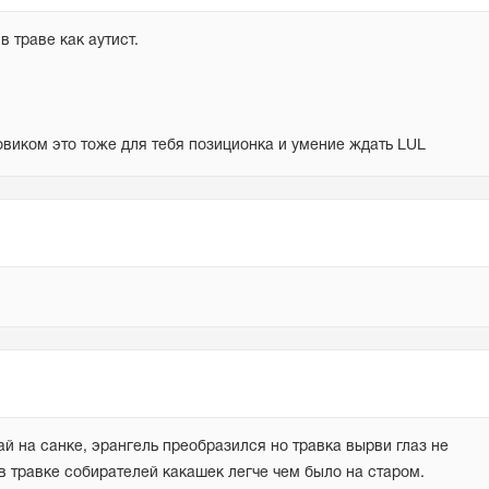
 траве как аутист.
бовиком это тоже для тебя позиционка и умение ждать LUL
на санке, эрангель преобразился но травка вырви глаз не 
ь в травке собирателей какашек легче чем было на старом. 