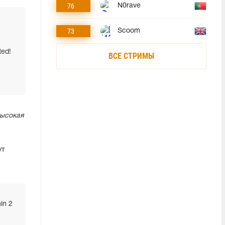
76
N0rave
73
Scoom
ted!
ВСЕ СТРИМЫ
высокая
ут
hin 2