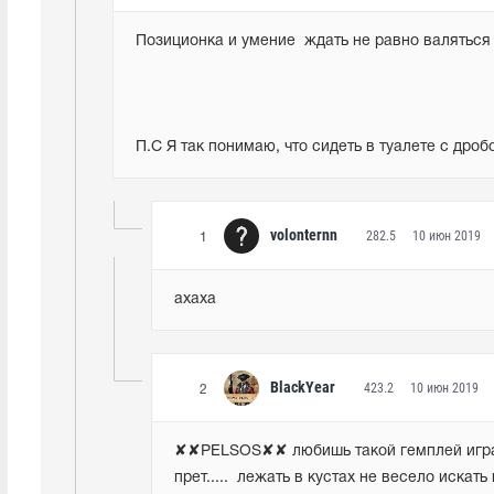
Позиционка и умение  ждать не равно валяться в
П.С Я так понимаю, что сидеть в туалете с дро
volonternn
282.5
10 июн 2019
1
ахаха
BlackYear
423.2
10 июн 2019
2
✘✘PELSOS✘✘ любишь такой гемплей играй 
прет.....  лежать в кустах не весело искат