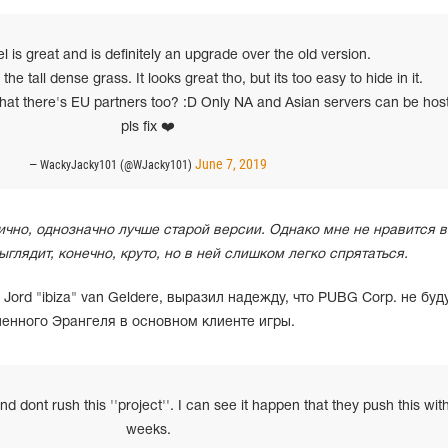
 is great and is definitely an upgrade over the old version.
the tall dense grass. It looks great tho, but its too easy to hide in it.
that there's EU partners too? :D Only NA and Asian servers can be hos
pls fix ❤️
June 7, 2019
— WackyJacky101 (@WJacky101)
ично, однозначно лучше старой версии. Однако мне не нравится 
Выглядит, конечно, круто, но в ней слишком легко спрятаться.
 Jord "ibiza" van Geldere, выразил надежду, что PUBG Corp. не буд
енного Эрангеля в основном клиенте игры.
nd dont rush this ''project''. I can see it happen that they push this wit
weeks.