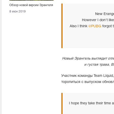
Обзор новой версии Эрангеля
8 июн 2019
New Erangel
However I don't like 
Also I think
@PUBG
forgot 
Новый Эрангель выглядит отл
и густая трава. 
Участник команды Team Liquid,
торопиться с выпуском обновл
I hope they take their time a