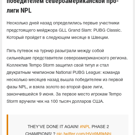
победителем североамериканской про-
лиги NPL
Несколько дней назад определились первые участники
предстоящего мейджора GLL Grand Slam: PUBG Classic.
Который пройдет в следующем месяце в Швеции.
Пять путевок на турнир разыграли между собой
сильнейшие представители североамериканского региона.
Коллектив Tempo Storm защитил свой титул и стал
двукратным чемпионом National PUBG League: команда
несколько месяцев назад вышла победителем из первой
фазы NPL, и взяла золото во второй фазе лиги,
закончившейся 9 июня. За первое место игрокам Tempo
Storm вручили чек на 100 тысяч долларов США.
THEY'VE DONE IT AGAIN!
#NPL
PHASE 2
CHAMPIONS! ?️
pic.twitter.com/HVg9M9kNhi