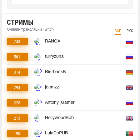
СТРИМЫ
Онлайн трансляции Twitch
ВСЕ
РУС
743
RANGA
501
furryz0ha
314
BierbankB
294
jeemzz
228
Antony_Gamer
213
HollywoodBob
198
LulaDoPUB