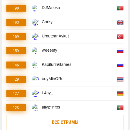
198
DJMaloka
193
Corky
159
UmutcanAykut
159
weeesty
146
KapiturinGames
129
boyMinORu
127
L4ny_
123
allyz1nfps
ВСЕ СТРИМЫ