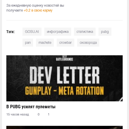
За ежедневную оценку новостей вы
получаете
+0.2 в свою карму
Тэги:
GOSU.AI
инфографика
статистика
pubg
pan
machete
crowbar
сковорода
В PUBG усилят пулеметы
15 часов назад
0
1