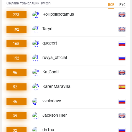
Онлайн трансляции Twitch
ВСЕ
РУС
223
Rollipollipotamus
192
Taryn
165
quqeert
152
ruvya_official
96
KatContii
52
KarenMaravilla
46
vvelenavv
39
JacksonTiller__
32
dn1na