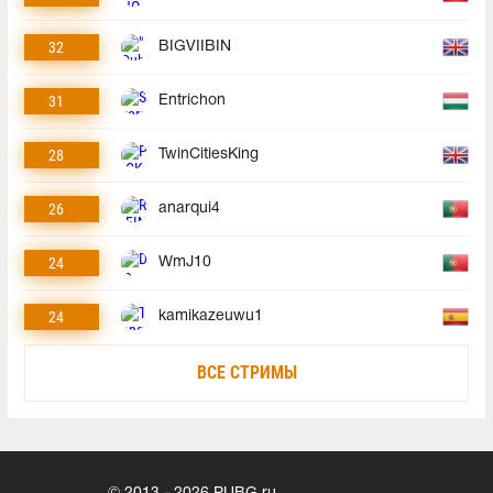
32
BIGVIIBIN
31
Entrichon
28
TwinCitiesKing
26
anarqui4
24
WmJ10
24
kamikazeuwu1
ВСЕ СТРИМЫ