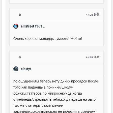
4 сен 2019
0
alllstreet YouTube
Очень хорошо, молодцы, умеете! Моёте!
4 сен 2019
0
alaMyt-
по ощущениям теперь нету диких просадок после 
того как падаешь в починки/школу/
рожок,статтеров по микросекунде,когда 
стреляешь/стреляют в тебя,когда едешь на авто 
так же статтеры стали менее 
заметные,сократились,но не исчезли в среднем 