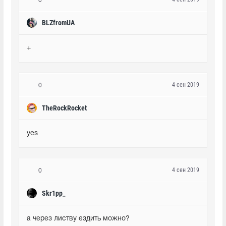
0
BLZfromUA
+
4 сен 2019
0
TheRockRocket
yes
4 сен 2019
0
Skr1pp_
а через листву ездить можно?