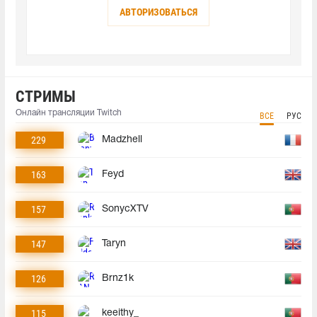
АВТОРИЗОВАТЬСЯ
СТРИМЫ
Онлайн трансляции Twitch
ВСЕ
РУС
229
Madzhell
163
Feyd
157
SonycXTV
147
Taryn
126
Brnz1k
115
keeithy_