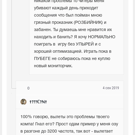
никакой проблемы то читеры меня 
убивают каждый день приходит 
сообщения что был пойман мною 
грязный проказник (РОЗБИЙНИК) и 
забанен. Ты думаешь мне нравится их 
находить и банить? Я хочу НОРМАЛЬНО 
поиграть в  игру без УПЫРЕЙ и с 
хорошей оптимизацией. Играть пока в 
ПУБЕГЕ не собираюсь пока не куплю 
новый мониторчик.
4 сен 2019
0
†???ℂ?ℕ†
100% говорю, вылеты это проблемы твоего 
компа! Гнал его? Прост одам пример у меня озу 
в разгоне до 3200 частота, так вот - вылетает 