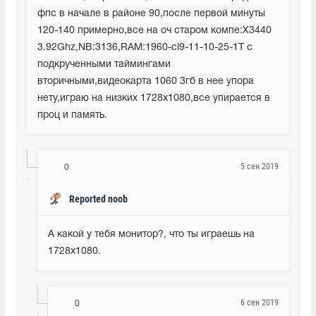
фпс в начале в районе 90,после первой минуты 
120-140 примерно,все на оч старом компе:X3440 
3.92Ghz,NB:3136,RAM:1960-cl9-11-10-25-1T с 
подкрученными таймингами 
вторичными,видеокарта 1060 3гб в нее упора 
нету,играю на низких 1728x1080,все упирается в 
проц и память.
5 сен 2019
0
Reported noob
А какой у тебя монитор?, что ты играешь на 
1728x1080.
6 сен 2019
0