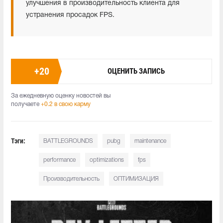
улучшения в производительность клиента для
устранения просадок FPS.
+
20
ОЦЕНИТЬ ЗАПИСЬ
За ежедневную оценку новостей вы
получаете
+0.2 в свою карму
Тэги:
BATTLEGROUNDS
pubg
maintenance
performance
optimizations
fps
Производительность
ОПТИМИЗАЦИЯ