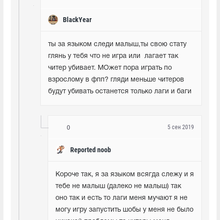
BlackYear
ты за языком следи малыш,ты свою стату 
глянь у тебя что не игра или  лагает так 
читер убивает. МОжет пора играть по 
взрослому в фпп? гляди меньше читеров 
будут убивать останется только лаги и баги 
5 сен 2019
0
Reported noob
Короче так, я за языком всягда слежу и я 
тебе не малыш (далеко не малыш) так 
оно так и есть то лаги меня мучают я не 
могу игру запустить шобы у меня не было 