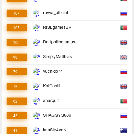
107
ruvya_official
105
RISEgamesBR
100
Rollipollipotamus
98
SimplyMatthias
79
vuchido74
72
KatContii
62
anarqui4
45
SHAGGYQ666
41
iamSte4VeN