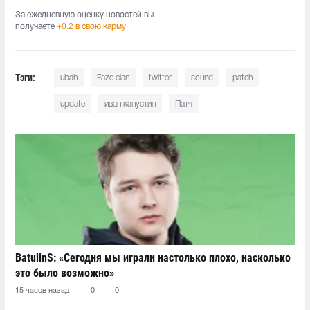
За ежедневную оценку новостей вы
получаете
+0.2 в свою карму
Тэги:
ubah
Faze clan
twitter
sound
patch
update
иван капустин
Патч
BatulinS: «Сегодня мы играли настолько плохо, насколько
это было возможно»
15 часов назад
0
0