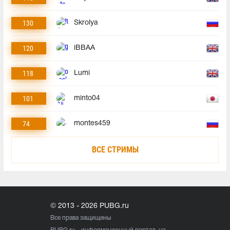
130
Skrolya
120
iBBAA
118
Lumi
101
minto04
74
montes459
ВСЕ СТРИМЫ
© 2013 - 2026 PUBG.ru
Все права защищены