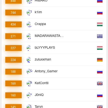
848
HIBAKO
744
k1im
434
Crappa
271
MADARAWASTAKEN
227
bLYYYPLAYS
224
zuluxxman
188
Antony_Gamer
169
KatContii
160
J0niQ
145
Taryn